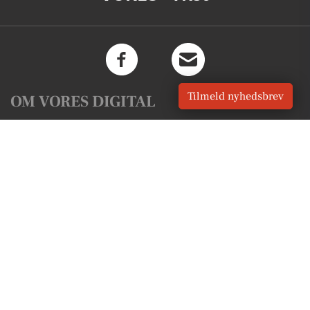
Tilmeld nyhedsbrev
OM VORES DIGITAL
Om os
For annoncører
Vilkår og Privatlivspolitik
Kontakt VORES Digital
Administrer samtykke
GENVEJE
Seneste nyt fra Tilst