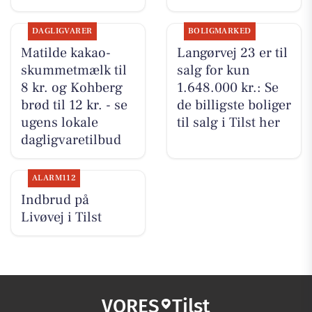
DAGLIGVARER
BOLIGMARKED
Matilde kakao-
Langørvej 23 er til
skummetmælk til
salg for kun
8 kr. og Kohberg
1.648.000 kr.: Se
brød til 12 kr. - se
de billigste boliger
ugens lokale
til salg i Tilst her
dagligvaretilbud
ALARM112
Indbrud på
Livøvej i Tilst
VORES
Tilst