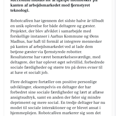
kanten af arbejdsmarkedet med fjernstyret
teknologi.
Robotcaféen har igennem det sidste halve år tilbudt
en unik oplevelse for både deltagere og gæster.
Projektet, der blev afviklet i samarbejde med
forskellige instanser i Aarhus Kommune og Øens
Madhus, har haft til formål at integrere mennesker
på kanten af arbejdsmarkedet ved at lade dem
betjene gæster via fjernstyrede robotter.
Resultaterne har været bemærkelsesværdige, med
deltagere, der har oplevet øget selvtillid, forbedrede
sociale færdigheder og større tro på deres evner til
at have et socialt job.
Flere deltagere fortæller om positive personlige
udviklinger, eksempelvis en deltager der har
forbedret sine sociale færdigheder og lært at aflæse
ansigtsudtryk, samt en anden der føler sig mindre
deprimeret og mere social. En tredje deltager har nu
modet til sociale interaktioner og er blevet ansat i
hjemmeplejen. Robotcaféen markerer sig som det