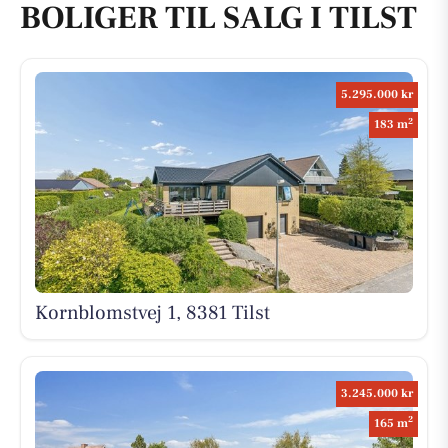
BOLIGER TIL SALG I TILST
5.295.000 kr
2
183 m
Kornblomstvej 1, 8381 Tilst
3.245.000 kr
2
165 m