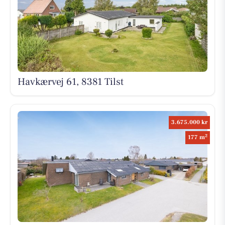
Havkærvej 61, 8381 Tilst
3.675.000 kr
2
177 m