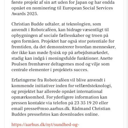
første projekt af sin art uden for Japan og har endda
opnået en nominering til European Social Services
Awards 2025.
Christian Budde udtaler, at teknologien, som
anvendt i Robotcaféen, kan bidrage væsentligt til
opbygningen af sociale fællesskaber og troen på
egen formåen. Projektet har også stor potentiale for
fremtiden, da det demonstrerer hvordan mennesker,
der ikke kan møde fysisk op på arbejdsmarkedet,
stadig kan indgå i meningsfulde funktioner. Anette
Poulsen fremhæver deltagernes mod og vilje som
centrale elementer i projektets succes.
Erfaringerne fra Robotcaféen vil blive anvendt i
kommende initiativer inden for velfærdsteknologi,
og projektet har allerede opnået international
opmærksomhed. For yderligere information kan
pressen kontakte via telefon på 23 35 19 20 eller
email presse@mso.aarhus.dk. Rådmand Christian
Buddes pressefotos kan downloades online.
https://aarhus.dk/nyt/sundhed-og-