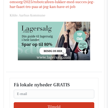
omsorg/2025/robotcafeen-lukker-med-succes-jeg-
har-faaet-tro-paa-at-jeg-kan-have-et-job
Kilde: Aarhus Kommune
Få lokale nyheder GRATIS
Email
Tilmeld