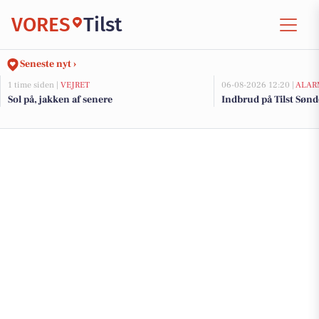
VORES
Tilst
Seneste nyt ›
1 time siden |
VEJRET
06-08-2026 12:20 |
ALAR
Sol på, jakken af senere
Indbrud på Tilst Sønde