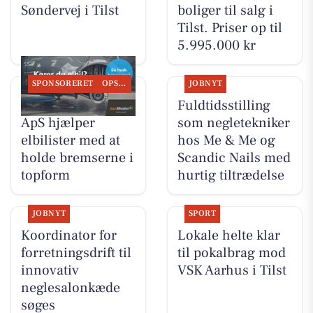
Søndervej i Tilst
boliger til salg i
Tilst. Priser op til
5.995.000 kr
SPONSORERET
OPSLAGSTAVLEN
JOBNYT
Tilst Auto Aarhus
Fuldtidsstilling
ApS hjælper
som negletekniker
elbilister med at
hos Me & Me og
holde bremserne i
Scandic Nails med
topform
hurtig tiltrædelse
JOBNYT
SPORT
Koordinator for
Lokale helte klar
forretningsdrift til
til pokalbrag mod
innovativ
VSK Aarhus i Tilst
neglesalonkæde
søges