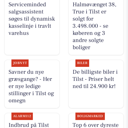
Serviceminded
Halmøvænget 38,
salgsassistent
True i Tilst er
søges til dynamisk
solgt for
kasselinje i travlt
3.498.000 - se
varehus
køberen og 3
andre solgte
boliger
JOBNYT
BILER
Savner du nye
De billigste biler i
græsgange? - Her
Tilst - Priser helt
er nye ledige
ned til 24.900 kr!
stillinger i Tilst og
omegn
ALARM112
BOLIGMARKED
Indbrud på Tilst
Top 6 over dyreste