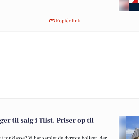
Kopiér link
r til salg i Tilst. Priser op til
 topklasse? Vi har samlet de dyreste boliger, der