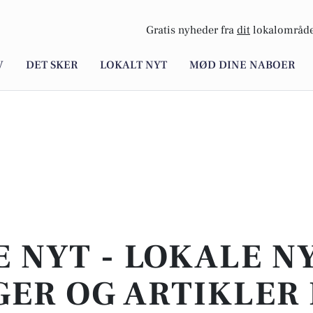
Gratis nyheder fra
dit
lokalområde
V
DET SKER
LOKALT NYT
MØD DINE NABOER
E NYT - LOKALE N
ER OG ARTIKLER 