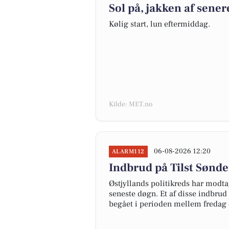
Sol på, jakken af sener
Kølig start, lun eftermiddag.
Kilde: MET.no
06-08-2026 12:20
ALARM112
Indbrud på Tilst Sønder
Østjyllands politikreds har modta
seneste døgn. Et af disse indbrud 
begået i perioden mellem fredag d.