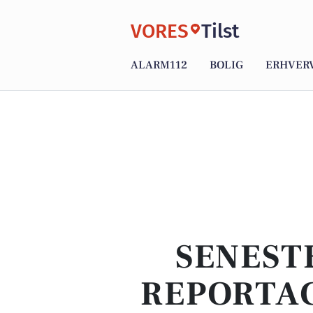
VORES
Tilst
ALARM112
BOLIG
ERHVER
SENEST
REPORTAG