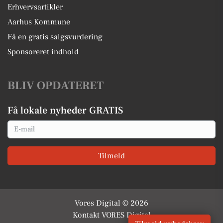
der tiltrak handlende fra nær og fjern.
Erhvervsartikler
Aarhus Kommune
Igennem årene har området omkring Bilka udviklet sig til 
Få en gratis salgsvurdering
et stort indkøbscenter med mange forskellige varehuse og 
Sponsoreret indhold
butikker som Bauhaus, Jysk, flere banker, store 
planteforretninger og så videre. Mange fra oplandet og 
BLIV OPDATERET
Aarhus kører til indkøbsområdet i Tilst for at tage på de 
helt store indkøbsture. 
Få lokale nyheder GRATIS
Email
Dejligt nærmiljø
Tilmeld
Selvom Tilst er smeltet sammen med Aarhus, er der 
stadigvæk et selvstændigt kultur- og foreningsliv i Tilst. Tilst 
har sit eget bibliotek, idrætshal og -forening og  i 2015 
Vores Digital © 2026
åbnede Bydelshuset, der er et mødested for områdets 
Kontakt VORES Digital