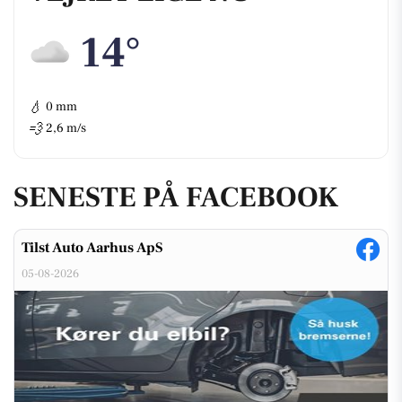
14°
💧
0 mm
💨
2,6 m/s
SENESTE PÅ FACEBOOK
Tilst Auto Aarhus ApS
05-08-2026