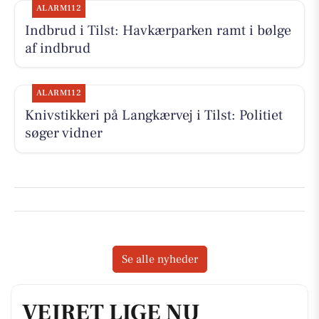
ALARM112
Indbrud i Tilst: Havkærparken ramt i bølge
af indbrud
ALARM112
Knivstikkeri på Langkærvej i Tilst: Politiet
søger vidner
Se alle nyheder
VEJRET LIGE NU