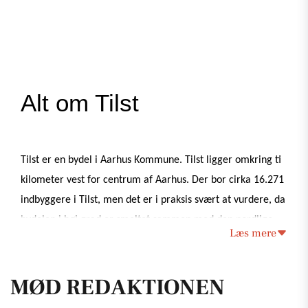
Alt om Tilst
Tilst er en bydel i Aarhus Kommune. Tilst ligger omkring ti 
kilometer vest for centrum af Aarhus. Der bor cirka 16.271 
indbyggere i Tilst, men det er i praksis svært at vurdere, da 
bydelen i høj grad er smeltet sammen med den nordlige 
Læs mere
del af Brabrand, og derfor fremstår som en integreret del 
af Aarhus. Tilst har postnummeret 8381. 
MØD REDAKTIONEN
Tilst er en bydel med en blanding af almene boliger, 