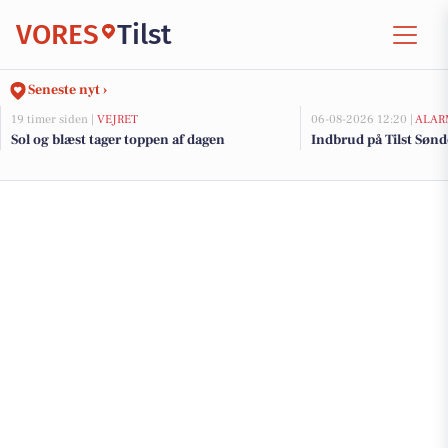
VORES
Tilst
Seneste nyt ›
19 timer siden |
VEJRET
06-08-2026 12:20 |
ALAR
Sol og blæst tager toppen af dagen
Indbrud på Tilst Sønde