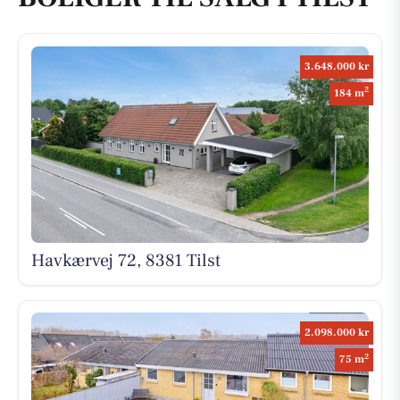
3.648.000 kr
2
184 m
Havkærvej 72, 8381 Tilst
2.098.000 kr
2
75 m