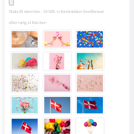
Maks fil størrelse : 10 MB, vi foretrækker bredformat
eller vælg et foto her: