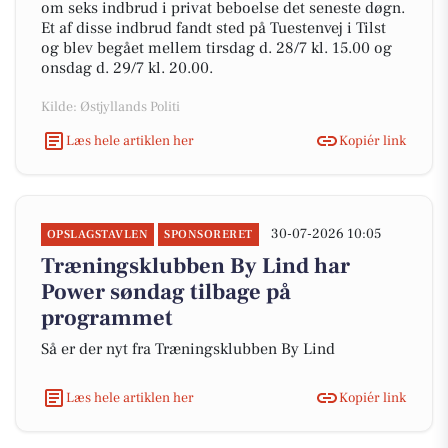
om seks indbrud i privat beboelse det seneste døgn.
Et af disse indbrud fandt sted på Tuestenvej i Tilst
og blev begået mellem tirsdag d. 28/7 kl. 15.00 og
onsdag d. 29/7 kl. 20.00.
Kilde: Østjyllands Politi
Læs hele artiklen her
Kopiér link
30-07-2026 10:05
OPSLAGSTAVLEN
SPONSORERET
Træningsklubben By Lind har
Power søndag tilbage på
programmet
Så er der nyt fra Træningsklubben By Lind
Læs hele artiklen her
Kopiér link