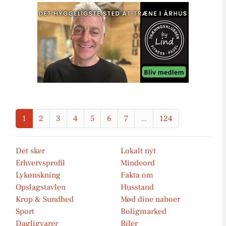
1
2
3
4
5
6
7
...
124
Det sker
Lokalt nyt
Erhvervsprofil
Mindeord
Lykønskning
Fakta om
Opslagstavlen
Husstand
Krop & Sundhed
Mød dine naboer
Sport
Boligmarked
Dagligvarer
Biler