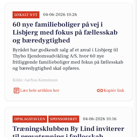
04-06-2026 10:26
LOKALT NYT
60 nye familieboliger på vej i
Lisbjerg med fokus på fællesskab
og bæredygtighed
Byrådet har godkendt salg af et areal i Lisbjerg til
Thybo Ejendomsudvikling A/S, hvor 60 nye
fritliggende familieboliger med fokus på fællesskab
og bæredygtighed skal opføres.
Kilde: Aarhus Kommune
Læs hele artiklen her
Kopiér link
04-06-2026 10:16
OPSLAGSTAVLEN
SPONSORERET
Træningsklubben By Lind inviterer
til prøvetræning i fællesskab