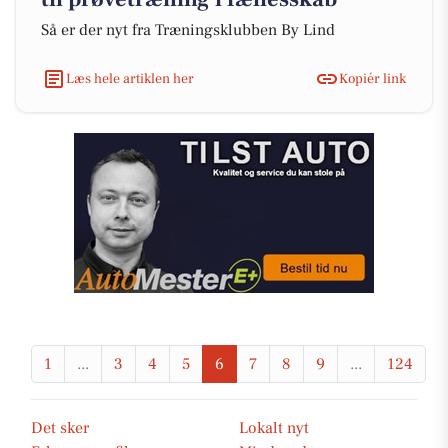
Så er der nyt fra Træningsklubben By Lind
Læs hele artiklen her
Kopiér link
1
...
3
4
5
6
7
8
9
...
124
Det sker
Lokalt nyt