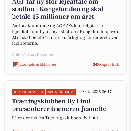
AGF får ny stor lejeaftale om
stadion i Kongelunden og skal
betale 15 millioner om året
Aarhus Kommune og AGF A/S har indgået en
lejeaftale om byens nye stadion i Kongelunden, hvor
AGF skal betale 15 mio. kr. årligt og får råderet over
faciliteterne.
Kilde: Aarhus Kommune
Læs hele artiklen her
Kopiér link
09-06-2026 06:17
OPSLAGSTAVLEN
SPONSORERET
Træningsklubben By Lind
præsenterer træneren Jeanette
Så er der nyt fra Træningsklubben By Lind