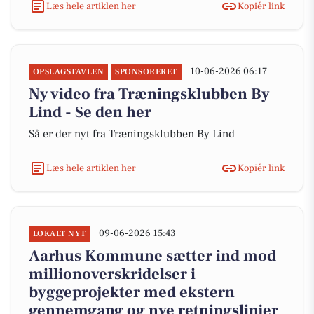
Læs hele artiklen her
Kopiér link
10-06-2026 06:17
OPSLAGSTAVLEN
SPONSORERET
Ny video fra Træningsklubben By
Lind - Se den her
Så er der nyt fra Træningsklubben By Lind
Læs hele artiklen her
Kopiér link
09-06-2026 15:43
LOKALT NYT
Aarhus Kommune sætter ind mod
millionoverskridelser i
byggeprojekter med ekstern
gennemgang og nye retningslinjer