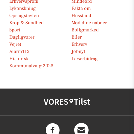
Erhvervsprofil
Mindeord
Lykønskning
Fakta om
Opslagstavlen
Husstand
Krop & Sundhed
Mød dine naboer
Sport
Boligmarked
Dagligvarer
Biler
Vejret
Erhverv
Alarm112
Jobnyt
Historisk
Læserbidrag
Kommunalvalg 2025
VORES
Tilst