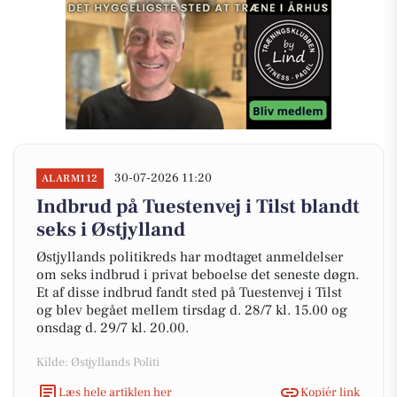
30-07-2026 11:20
ALARM112
Indbrud på Tuestenvej i Tilst blandt
seks i Østjylland
Østjyllands politikreds har modtaget anmeldelser
om seks indbrud i privat beboelse det seneste døgn.
Et af disse indbrud fandt sted på Tuestenvej i Tilst
og blev begået mellem tirsdag d. 28/7 kl. 15.00 og
onsdag d. 29/7 kl. 20.00.
Kilde: Østjyllands Politi
Læs hele artiklen her
Kopiér link