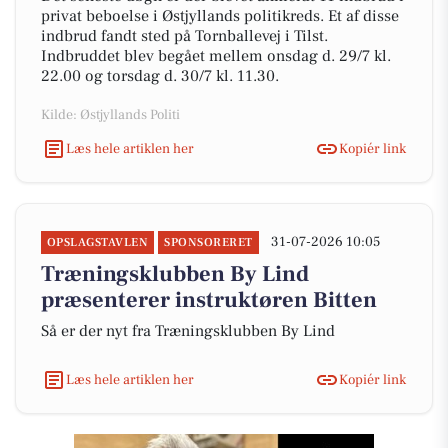
privat beboelse i Østjyllands politikreds. Et af disse
indbrud fandt sted på Tornballevej i Tilst.
Indbruddet blev begået mellem onsdag d. 29/7 kl.
22.00 og torsdag d. 30/7 kl. 11.30.
Kilde: Østjyllands Politi
Læs hele artiklen her
Kopiér link
31-07-2026 10:05
OPSLAGSTAVLEN
SPONSORERET
Træningsklubben By Lind
præsenterer instruktøren Bitten
Så er der nyt fra Træningsklubben By Lind
Læs hele artiklen her
Kopiér link