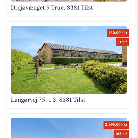
Drejøvænget 9 True, 8381 Tilst
430.000 kr
2
51 m
Langørvej 75, 1 3, 8381 Tilst
2.998.000 kr
2
162 m