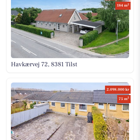
2
184 m
Havkærvej 72, 8381 Tilst
2.098.000 kr
2
75 m