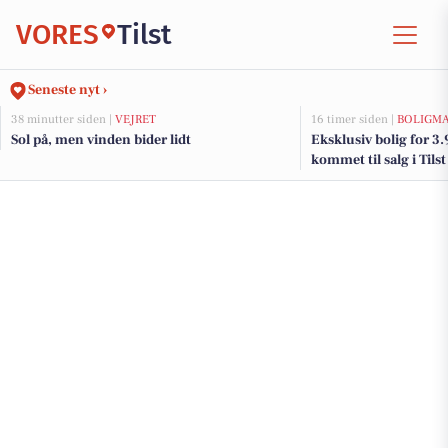
VORES
Tilst
Seneste nyt ›
38 minutter siden |
VEJRET
16 timer siden |
BOLIGM
Sol på, men vinden bider lidt
Eksklusiv bolig for 3
kommet til salg i Tilst
boliger her