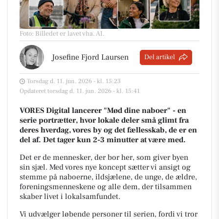
Foto: Billedet er lavet vha. AI
.
Josefine Fjord Laursen
Del artikel
Torsdag d. 11. jun. 2026 - kl. 15:23
Opdateret torsdag d. 11. jun. 2026 - kl. 15:41
VORES Digital lancerer "Mød dine naboer" - en
serie portrætter, hvor lokale deler små glimt fra
deres hverdag, vores by og det fællesskab, de er en
del af. Det tager kun 2-3 minutter at være med.
Det er de mennesker, der bor her, som giver byen
sin sjæl.
Med vores nye koncept sætter vi ansigt og
stemme på naboerne, ildsjælene, de unge, de ældre,
foreningsmenneskene og alle dem, der tilsammen
skaber livet i lokalsamfundet.
Vi udvælger løbende personer til serien, fordi vi tror