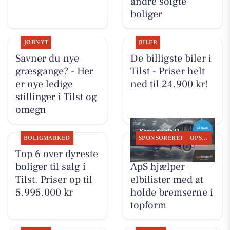
andre solgte
boliger
JOBNYT
BILER
Savner du nye
De billigste biler i
græsgange? - Her
Tilst - Priser helt
er nye ledige
ned til 24.900 kr!
stillinger i Tilst og
omegn
BOLIGMARKED
SPONSORERET
OPSLAGSTAVLEN
Top 6 over dyreste
Tilst Auto Aarhus
boliger til salg i
ApS hjælper
Tilst. Priser op til
elbilister med at
5.995.000 kr
holde bremserne i
topform