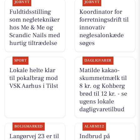
JOBNYT
JOBNYT
Fuldtidsstilling
Koordinator for
som negletekniker
forretningsdrift til
hos Me & Me og
innovativ
Scandic Nails med
neglesalonkæde
hurtig tiltrædelse
søges
SPORT
DAGLIGVARER
Lokale helte klar
Matilde kakao-
til pokalbrag mod
skummetmælk til
VSK Aarhus i Tilst
8 kr. og Kohberg
brød til 12 kr. - se
ugens lokale
dagligvaretilbud
BOLIGMARKED
ALARM112
Langørvej 23 er til
Indbrud på