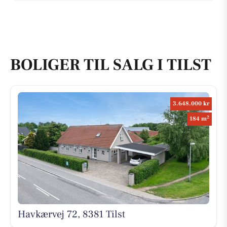
BOLIGER TIL SALG I TILST
3.648.000 kr
2
184 m
Havkærvej 72, 8381 Tilst