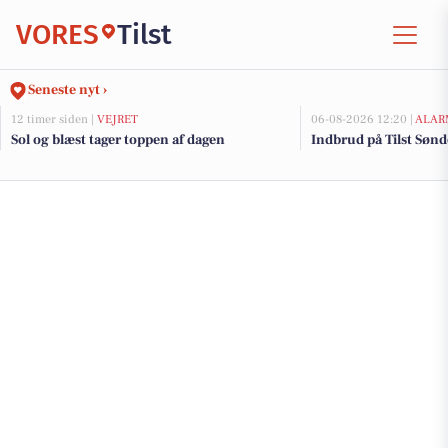
VORES
Tilst
Seneste nyt ›
12 timer siden |
VEJRET
06-08-2026 12:20 |
ALAR
Sol og blæst tager toppen af dagen
Indbrud på Tilst Sønde