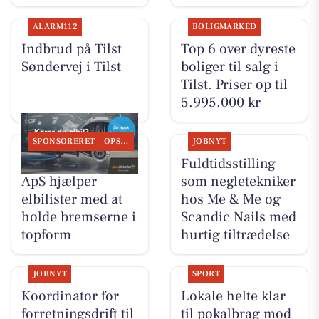
ALARM112
BOLIGMARKED
Indbrud på Tilst
Top 6 over dyreste
Søndervej i Tilst
boliger til salg i
Tilst. Priser op til
5.995.000 kr
SPONSORERET
OPSLAGSTAVLEN
JOBNYT
Tilst Auto Aarhus
Fuldtidsstilling
ApS hjælper
som negletekniker
elbilister med at
hos Me & Me og
holde bremserne i
Scandic Nails med
topform
hurtig tiltrædelse
JOBNYT
SPORT
Koordinator for
Lokale helte klar
forretningsdrift til
til pokalbrag mod