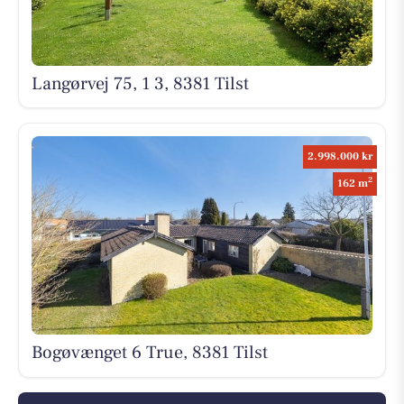
Langørvej 75, 1 3, 8381 Tilst
2.998.000 kr
2
162 m
Bogøvænget 6 True, 8381 Tilst