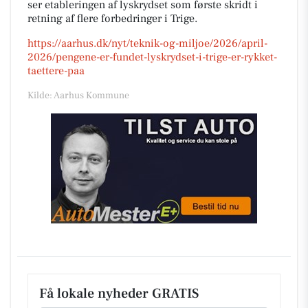
ser etableringen af lyskrydset som første skridt i
retning af flere forbedringer i Trige.
https://aarhus.dk/nyt/teknik-og-miljoe/2026/april-
2026/pengene-er-fundet-lyskrydset-i-trige-er-rykket-
taettere-paa
Kilde: Aarhus Kommune
Få lokale nyheder GRATIS