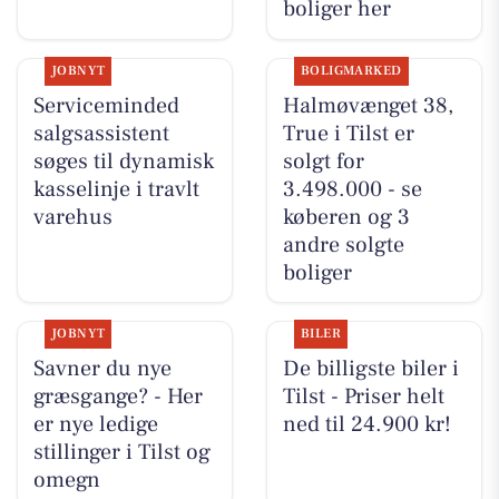
boliger her
JOBNYT
BOLIGMARKED
Serviceminded
Halmøvænget 38,
salgsassistent
True i Tilst er
søges til dynamisk
solgt for
kasselinje i travlt
3.498.000 - se
varehus
køberen og 3
andre solgte
boliger
JOBNYT
BILER
Savner du nye
De billigste biler i
græsgange? - Her
Tilst - Priser helt
er nye ledige
ned til 24.900 kr!
stillinger i Tilst og
omegn