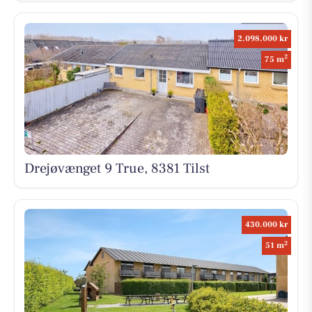
2.098.000 kr
2
75 m
Drejøvænget 9 True, 8381 Tilst
430.000 kr
2
51 m