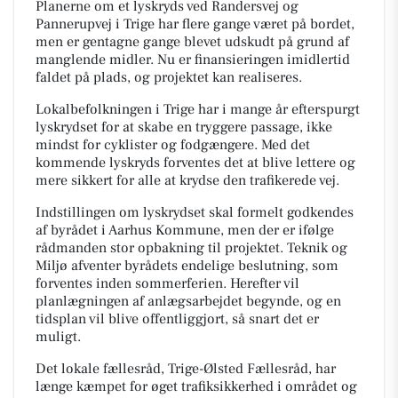
Planerne om et lyskryds ved Randersvej og
Pannerupvej i Trige har flere gange været på bordet,
men er gentagne gange blevet udskudt på grund af
manglende midler. Nu er finansieringen imidlertid
faldet på plads, og projektet kan realiseres.
Lokalbefolkningen i Trige har i mange år efterspurgt
lyskrydset for at skabe en tryggere passage, ikke
mindst for cyklister og fodgængere. Med det
kommende lyskryds forventes det at blive lettere og
mere sikkert for alle at krydse den trafikerede vej.
Indstillingen om lyskrydset skal formelt godkendes
af byrådet i Aarhus Kommune, men der er ifølge
rådmanden stor opbakning til projektet. Teknik og
Miljø afventer byrådets endelige beslutning, som
forventes inden sommerferien. Herefter vil
planlægningen af anlægsarbejdet begynde, og en
tidsplan vil blive offentliggjort, så snart det er
muligt.
Det lokale fællesråd, Trige-Ølsted Fællesråd, har
længe kæmpet for øget trafiksikkerhed i området og