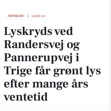
Lyskryds ved Randersvej og Pannerupvej i Trige får grønt lys efter man
ARTIKLER
Lokalt nyt
Lyskryds ved
Randersvej og
Pannerupvej i
Trige får grønt lys
efter mange års
ventetid