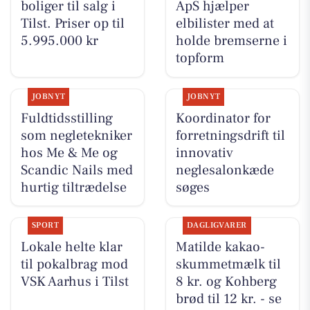
boliger til salg i
ApS hjælper
Tilst. Priser op til
elbilister med at
5.995.000 kr
holde bremserne i
topform
JOBNYT
JOBNYT
Fuldtidsstilling
Koordinator for
som negletekniker
forretningsdrift til
hos Me & Me og
innovativ
Scandic Nails med
neglesalonkæde
hurtig tiltrædelse
søges
SPORT
DAGLIGVARER
Lokale helte klar
Matilde kakao-
til pokalbrag mod
skummetmælk til
VSK Aarhus i Tilst
8 kr. og Kohberg
brød til 12 kr. - se