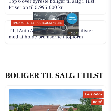
Top 6 over dyreste boliger til salg i Tilst.
Priser op til 5.995.000 kr
SPONSORERET
OPSLAGSTAVLEN
Tilst Auto Aarhus ApS hjælper elbilister
med at holde bremserne i topform
BOLIGER TIL SALG I TILST
3.648.000 kr
2
184 m