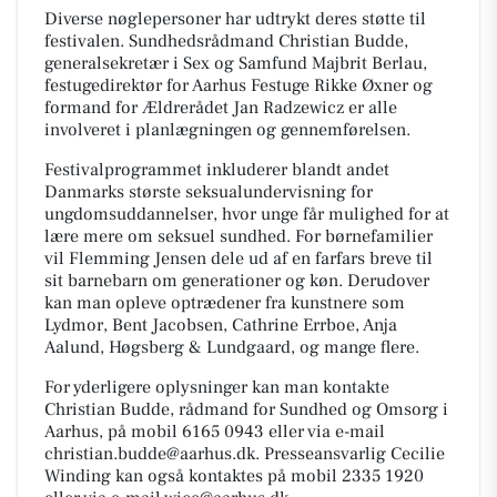
Diverse nøglepersoner har udtrykt deres støtte til
festivalen. Sundhedsrådmand Christian Budde,
generalsekretær i Sex og Samfund Majbrit Berlau,
festugedirektør for Aarhus Festuge Rikke Øxner og
formand for Ældrerådet Jan Radzewicz er alle
involveret i planlægningen og gennemførelsen.
Festivalprogrammet inkluderer blandt andet
Danmarks største seksualundervisning for
ungdomsuddannelser, hvor unge får mulighed for at
lære mere om seksuel sundhed. For børnefamilier
vil Flemming Jensen dele ud af en farfars breve til
sit barnebarn om generationer og køn. Derudover
kan man opleve optrædener fra kunstnere som
Lydmor, Bent Jacobsen, Cathrine Errboe, Anja
Aalund, Høgsberg & Lundgaard, og mange flere.
For yderligere oplysninger kan man kontakte
Christian Budde, rådmand for Sundhed og Omsorg i
Aarhus, på mobil 6165 0943 eller via e-mail
christian.budde@aarhus.dk. Presseansvarlig Cecilie
Winding kan også kontaktes på mobil 2335 1920