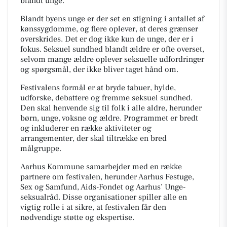
blandt unge.
Blandt byens unge er der set en stigning i antallet af
kønssygdomme, og flere oplever, at deres grænser
overskrides. Det er dog ikke kun de unge, der er i
fokus. Seksuel sundhed blandt ældre er ofte overset,
selvom mange ældre oplever seksuelle udfordringer
og spørgsmål, der ikke bliver taget hånd om.
Festivalens formål er at bryde tabuer, hylde,
udforske, debattere og fremme seksuel sundhed.
Den skal henvende sig til folk i alle aldre, herunder
børn, unge, voksne og ældre. Programmet er bredt
og inkluderer en række aktiviteter og
arrangementer, der skal tiltrække en bred
målgruppe.
Aarhus Kommune samarbejder med en række
partnere om festivalen, herunder Aarhus Festuge,
Sex og Samfund, Aids-Fondet og Aarhus’ Unge-
seksualråd. Disse organisationer spiller alle en
vigtig rolle i at sikre, at festivalen får den
nødvendige støtte og ekspertise.