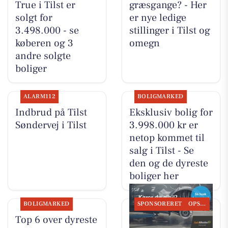
True i Tilst er
græsgange? - Her
solgt for
er nye ledige
3.498.000 - se
stillinger i Tilst og
køberen og 3
omegn
andre solgte
boliger
ALARM112
BOLIGMARKED
Indbrud på Tilst
Eksklusiv bolig for
Søndervej i Tilst
3.998.000 kr er
netop kommet til
salg i Tilst - Se
den og de dyreste
boliger her
BOLIGMARKED
SPONSORERET
OPSLAGSTAVLEN
Top 6 over dyreste
Tilst Auto Aarhus