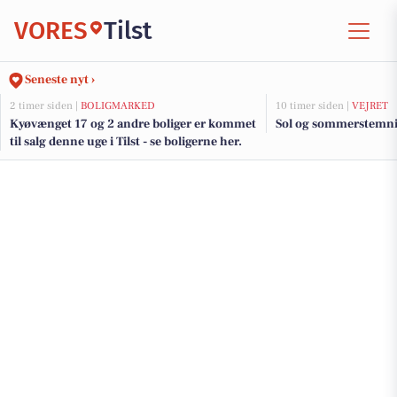
VORES
Tilst
Seneste nyt ›
2 timer siden |
BOLIGMARKED
10 timer siden |
VEJRET
Kyøvænget 17 og 2 andre boliger er kommet
Sol og sommerstemnin
til salg denne uge i Tilst - se boligerne her.