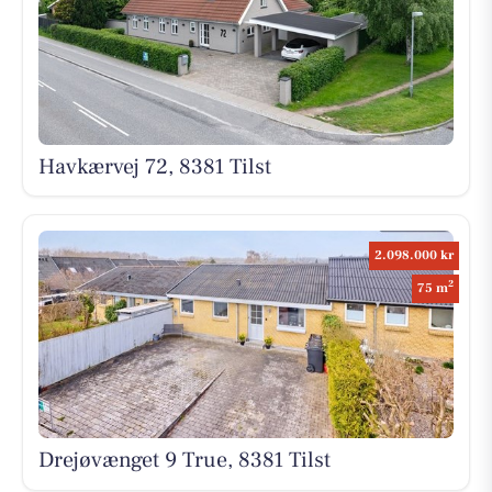
Havkærvej 72, 8381 Tilst
2.098.000 kr
2
75 m
Drejøvænget 9 True, 8381 Tilst