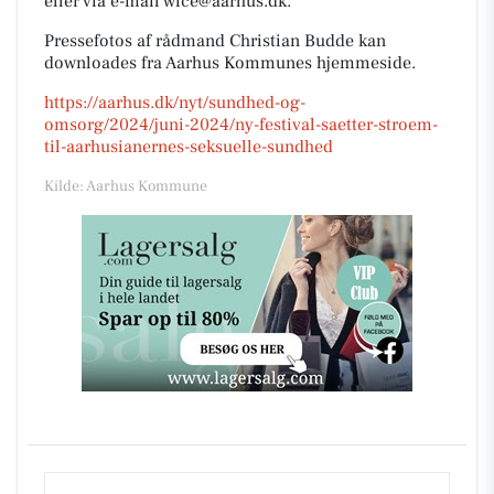
eller via e-mail wice@aarhus.dk.
Pressefotos af rådmand Christian Budde kan
downloades fra Aarhus Kommunes hjemmeside.
https://aarhus.dk/nyt/sundhed-og-
omsorg/2024/juni-2024/ny-festival-saetter-stroem-
til-aarhusianernes-seksuelle-sundhed
Kilde: Aarhus Kommune