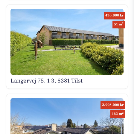
430.000 kr
2
51 m
Langørvej 75, 1 3, 8381 Tilst
2.998.000 kr
2
162 m