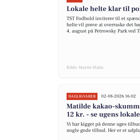
Lokale helte klar til 
TST Fodbold inviterer til et spæ
helte vil prøve at overraske det 
4. august på Petrowsky Park ved Ti
Kilde: Martin Malm
02-08-2026 16:02
DAGLIGVARER
Matilde kakao-skummet
12 kr. - se ugens lokal
Vi har kigget på denne uges tilbud
nogle gode tilbud. Her er et udpl