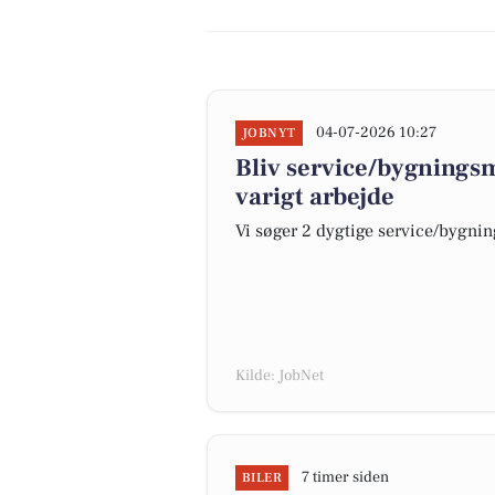
04-07-2026 10:27
JOBNYT
Bliv service/bygnings
varigt arbejde
Vi søger 2 dygtige service/bygning
Kilde: JobNet
7 timer siden
BILER