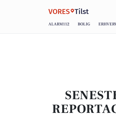
VORES
Tilst
ALARM112
BOLIG
ERHVER
SENEST
REPORTAG