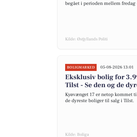
begået i perioden mellem fredag d.
Kilde: Østjyllands Politi
05-08-2026 13:01
BOLIGMARKED
Eksklusiv bolig for 3.9
Tilst - Se den og de dy
Kyøvænget 17 er netop kommet til s
de dyreste boliger til salg i Tilst.
Kilde: Boliga