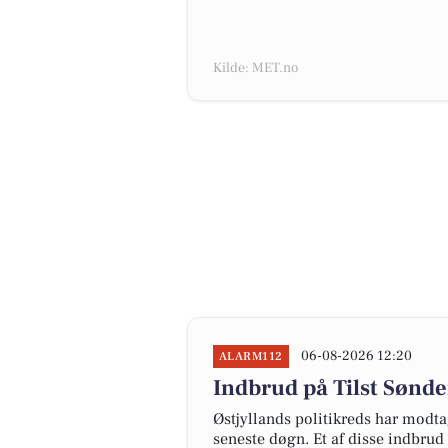
Kilde: MET.no
06-08-2026 12:20
ALARM112
Indbrud på Tilst Sønder
Østjyllands politikreds har modta
seneste døgn. Et af disse indbrud 