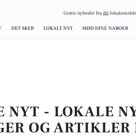
Gratis nyheder fra
dit
lokalområde
V
DET SKER
LOKALT NYT
MØD DINE NABOER
E NYT - LOKALE N
ER OG ARTIKLER 