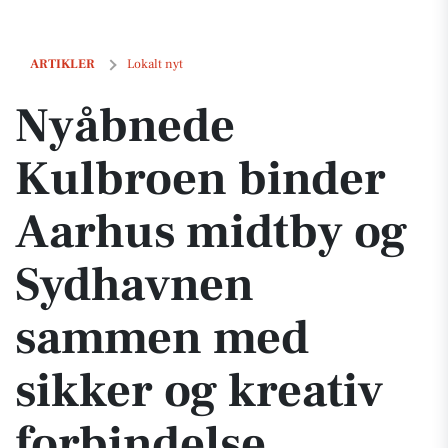
Nyåbnede Kulbroen binder Aarhus midtby og Sydhavnen sammen med 
ARTIKLER
Lokalt nyt
Nyåbnede
Kulbroen binder
Aarhus midtby og
Sydhavnen
sammen med
sikker og kreativ
forbindelse