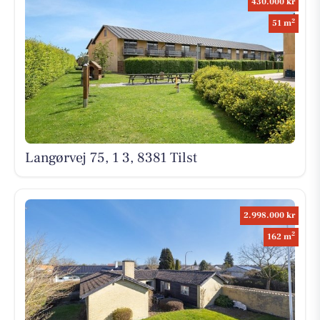
430.000 kr
2
51 m
Langørvej 75, 1 3, 8381 Tilst
2.998.000 kr
2
162 m