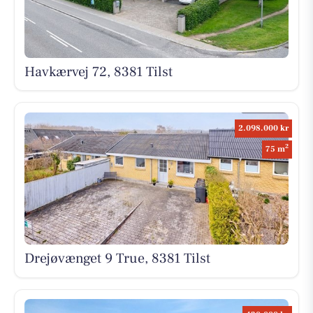
Havkærvej 72, 8381 Tilst
2.098.000 kr
2
75 m
Drejøvænget 9 True, 8381 Tilst