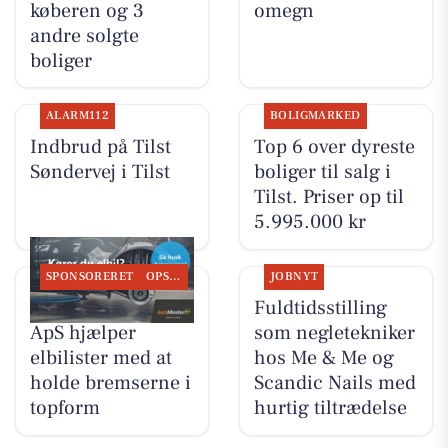
køberen og 3
omegn
andre solgte
boliger
ALARM112
BOLIGMARKED
Indbrud på Tilst
Top 6 over dyreste
Søndervej i Tilst
boliger til salg i
Tilst. Priser op til
5.995.000 kr
SPONSORERET
OPSLAGSTAVLEN
JOBNYT
Tilst Auto Aarhus
Fuldtidsstilling
ApS hjælper
som negletekniker
elbilister med at
hos Me & Me og
holde bremserne i
Scandic Nails med
topform
hurtig tiltrædelse