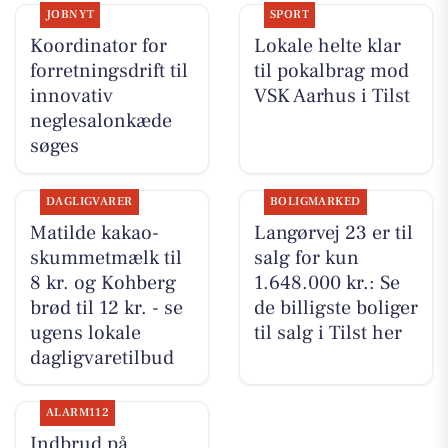
JOBNYT
SPORT
Koordinator for
Lokale helte klar
forretningsdrift til
til pokalbrag mod
innovativ
VSK Aarhus i Tilst
neglesalonkæde
søges
DAGLIGVARER
BOLIGMARKED
Matilde kakao-
Langørvej 23 er til
skummetmælk til
salg for kun
8 kr. og Kohberg
1.648.000 kr.: Se
brød til 12 kr. - se
de billigste boliger
ugens lokale
til salg i Tilst her
dagligvaretilbud
ALARM112
Indbrud på