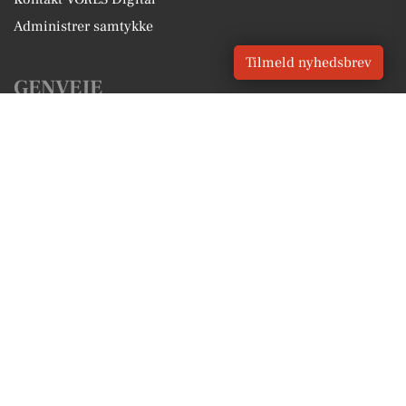
Administrer samtykke
Tilmeld nyhedsbrev
GENVEJE
Seneste nyt fra Tilst
Vores lokale erhverv
Kalenderen for Tilst
Fakta om Tilst
Erhvervsartikler
Aarhus Kommune
Få en gratis salgsvurdering
Sponsoreret indhold