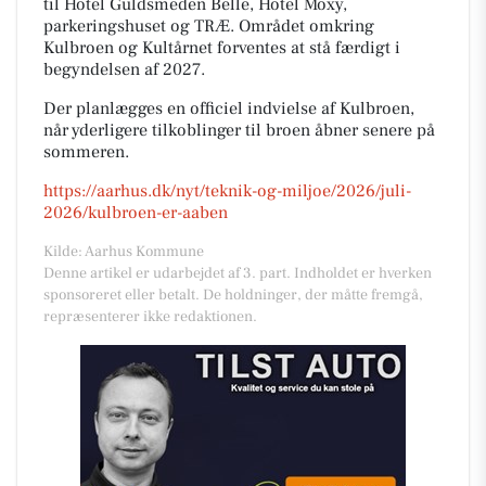
til Hotel Guldsmeden Belle, Hotel Moxy,
parkeringshuset og TRÆ. Området omkring
Kulbroen og Kultårnet forventes at stå færdigt i
begyndelsen af 2027.
Der planlægges en officiel indvielse af Kulbroen,
når yderligere tilkoblinger til broen åbner senere på
sommeren.
https://aarhus.dk/nyt/teknik-og-miljoe/2026/juli-
2026/kulbroen-er-aaben
Kilde: Aarhus Kommune
Denne artikel er udarbejdet af 3. part. Indholdet er hverken
sponsoreret eller betalt. De holdninger, der måtte fremgå,
repræsenterer ikke redaktionen.