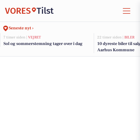
VORES
Tilst
Seneste nyt ›
7 timer siden |
VEJRET
22 timer siden |
BILER
Sol og sommerstemning tager over i dag
10 dyreste biler til sa
Aarhus Kommune