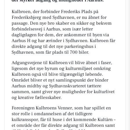
Kulbroen, der forbinder Frederiks Plads på
Frederiksbjerg med Sydhavnen, er nu åbnet for
passage. Den nye bro skaber en sikker og bekvem
forbindelsesvej i Aarhus, som især letter
dagligdagen for dem, der ankommer til byen via
Aarhus H og har ærinder i Sydhavnen. Kulbroen får
direkte adgang til det nye parkeringshus i
Sydhavnen, som får plads til 700 biler.
Adgangsvejene til Kulbroen vil blive åbnet i faser,
ligesom det nye byrum og kulturmiljøet omkring
Kulbroen også vil blive tilgængeligt løbende.
Området bliver et nyt samlingspunkt der binder
Aarhus midtby og Sydhavnskvarteret tættere
sammen, samt giver nye muligheder for kulturlivet
og kreative fællesskaber.
Foreningen Kulbroens Venner, som har spillet en
stor rolle i omdannelsen af det tidligere
kulkransspor, får til huse i det kommende Kultårn –
et område der får direkte adgang til Kulbroen samt