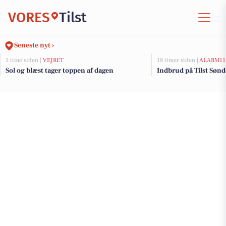
VORES
Tilst
Seneste nyt ›
1 time siden |
VEJRET
18 timer siden |
ALARM11
Sol og blæst tager toppen af dagen
Indbrud på Tilst Sønde