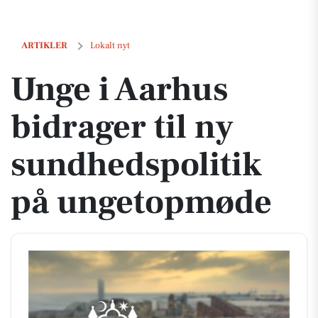
Unge i Aarhus bidrager til ny sundhedspolitik på ungetopmøde
ARTIKLER
Lokalt nyt
Unge i Aarhus
bidrager til ny
sundhedspolitik
på ungetopmøde