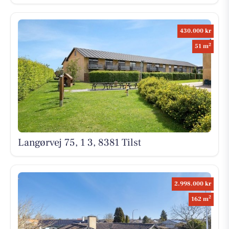
430.000 kr
2
51 m
Langørvej 75, 1 3, 8381 Tilst
2.998.000 kr
2
162 m