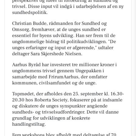
perspektiver og idéer til forbedring af sundhed og
trivsel. Disse input vil indgå i udarbejdelsen af en ny
sundhedspolitik.
Christian Budde, rådmanden for Sundhed og
Omsorg, fremhæver, at de unges sundhed er
essentiel for byens udvikling. Han ser frem til de
ungdommelige bidrag til politikudviklingen. "De
unges erfaringer og input er afgørende," udtaler
deltager Sara Skjershede Nielsen.
Aarhus Byråd har investeret tre millioner kroner i
ungdommens trivsel gennem Ungepakken i
samarbejde med FrirumAarhus, der omfatter
kommunen, civilsamfundet og de unge.
Topmødet, der afholdes den 25. september kl. 16.30-
20.30 hos Roberta Society, fokuserer på at indsamle
og diskutere de unges synspunkter angående
sundheds- og trivselsudfordringer. Dette vil danne
grundlag for udviklingen af konkrete
handlingstiltag.
Fem workshops blev afholdt med deltagelse af 70