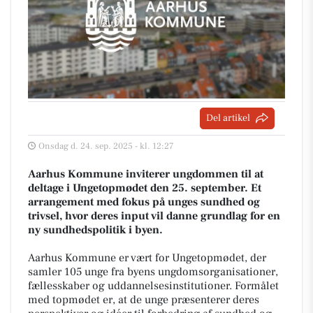
Del artikel
Onsdag d. 24. sep. 2025 - kl. 12:27
Aarhus Kommune inviterer ungdommen til at
deltage i Ungetopmødet den 25. september. Et
arrangement med fokus på unges sundhed og
trivsel, hvor deres input vil danne grundlag for en
ny sundhedspolitik i byen.
Aarhus Kommune er vært for Ungetopmødet, der
samler 105 unge fra byens ungdomsorganisationer,
fællesskaber og uddannelsesinstitutioner. Formålet
med topmødet er, at de unge præsenterer deres