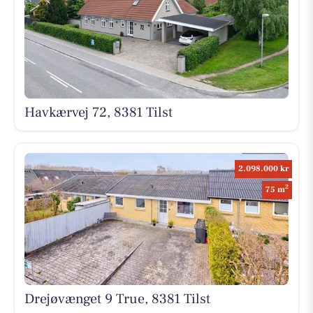
Havkærvej 72, 8381 Tilst
2.098.000 kr
2
75 m
Drejøvænget 9 True, 8381 Tilst