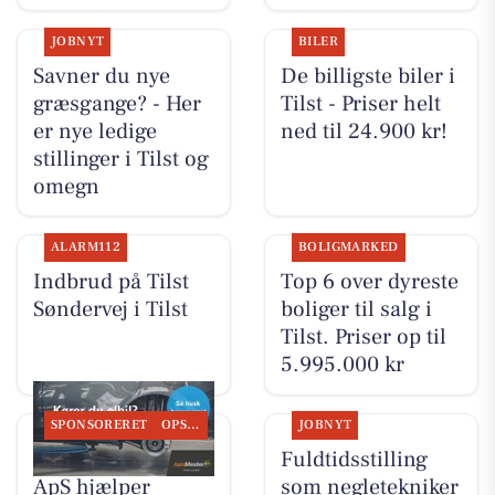
JOBNYT
BILER
Savner du nye
De billigste biler i
græsgange? - Her
Tilst - Priser helt
er nye ledige
ned til 24.900 kr!
stillinger i Tilst og
omegn
ALARM112
BOLIGMARKED
Indbrud på Tilst
Top 6 over dyreste
Søndervej i Tilst
boliger til salg i
Tilst. Priser op til
5.995.000 kr
SPONSORERET
OPSLAGSTAVLEN
JOBNYT
Tilst Auto Aarhus
Fuldtidsstilling
ApS hjælper
som negletekniker