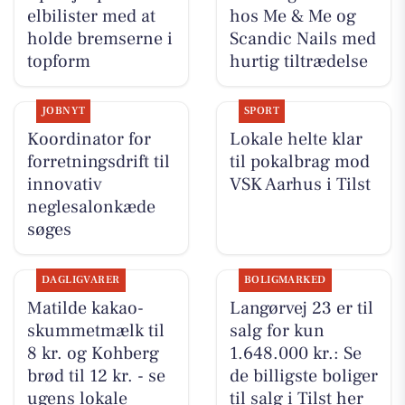
elbilister med at
hos Me & Me og
holde bremserne i
Scandic Nails med
topform
hurtig tiltrædelse
JOBNYT
SPORT
Koordinator for
Lokale helte klar
forretningsdrift til
til pokalbrag mod
innovativ
VSK Aarhus i Tilst
neglesalonkæde
søges
DAGLIGVARER
BOLIGMARKED
Matilde kakao-
Langørvej 23 er til
skummetmælk til
salg for kun
8 kr. og Kohberg
1.648.000 kr.: Se
brød til 12 kr. - se
de billigste boliger
ugens lokale
til salg i Tilst her