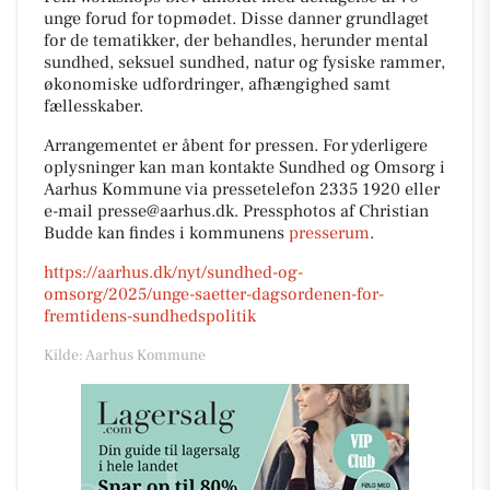
unge forud for topmødet. Disse danner grundlaget
for de tematikker, der behandles, herunder mental
sundhed, seksuel sundhed, natur og fysiske rammer,
økonomiske udfordringer, afhængighed samt
fællesskaber.
Arrangementet er åbent for pressen. For yderligere
oplysninger kan man kontakte Sundhed og Omsorg i
Aarhus Kommune via pressetelefon 2335 1920 eller
e-mail presse@aarhus.dk. Pressphotos af Christian
Budde kan findes i kommunens
presserum
.
https://aarhus.dk/nyt/sundhed-og-
omsorg/2025/unge-saetter-dagsordenen-for-
fremtidens-sundhedspolitik
Kilde: Aarhus Kommune