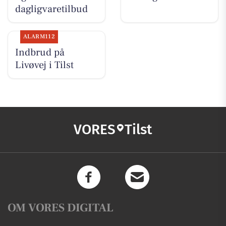
dagligvaretilbud
ALARM112
Indbrud på
Livøvej i Tilst
VORES
Tilst
OM VORES DIGITAL