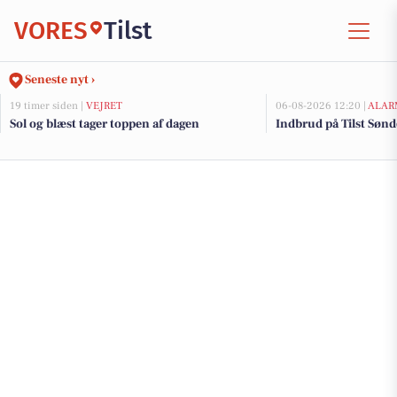
VORES
Tilst
Seneste nyt ›
19 timer siden |
VEJRET
06-08-2026 12:20 |
ALAR
Sol og blæst tager toppen af dagen
Indbrud på Tilst Sønde