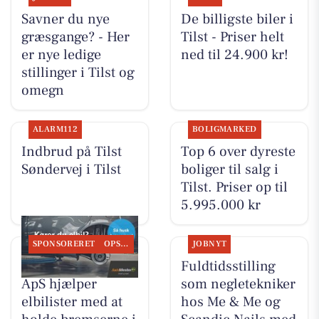
Savner du nye
De billigste biler i
græsgange? - Her
Tilst - Priser helt
er nye ledige
ned til 24.900 kr!
stillinger i Tilst og
omegn
ALARM112
BOLIGMARKED
Indbrud på Tilst
Top 6 over dyreste
Søndervej i Tilst
boliger til salg i
Tilst. Priser op til
5.995.000 kr
SPONSORERET
OPSLAGSTAVLEN
JOBNYT
Tilst Auto Aarhus
Fuldtidsstilling
ApS hjælper
som negletekniker
elbilister med at
hos Me & Me og