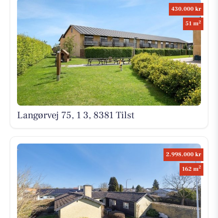
430.000 kr
2
51 m
Langørvej 75, 1 3, 8381 Tilst
2.998.000 kr
2
162 m