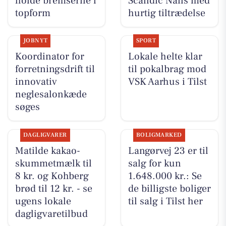
holde bremserne i
Scandic Nails med
topform
hurtig tiltrædelse
JOBNYT
SPORT
Koordinator for
Lokale helte klar
forretningsdrift til
til pokalbrag mod
innovativ
VSK Aarhus i Tilst
neglesalonkæde
søges
DAGLIGVARER
BOLIGMARKED
Matilde kakao-
Langørvej 23 er til
skummetmælk til
salg for kun
8 kr. og Kohberg
1.648.000 kr.: Se
brød til 12 kr. - se
de billigste boliger
ugens lokale
til salg i Tilst her
dagligvaretilbud