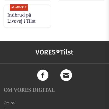
ALARM112
Indbrud på
Livøvej i Tilst
VORES
Tilst
OM VORES DIGITAL
Om os