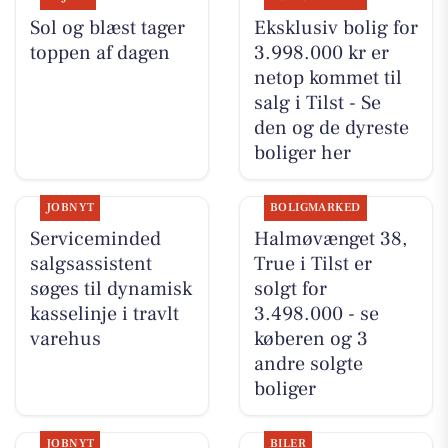
Sol og blæst tager
Eksklusiv bolig for
toppen af dagen
3.998.000 kr er
netop kommet til
salg i Tilst - Se
den og de dyreste
boliger her
JOBNYT
BOLIGMARKED
Serviceminded
Halmøvænget 38,
salgsassistent
True i Tilst er
søges til dynamisk
solgt for
kasselinje i travlt
3.498.000 - se
varehus
køberen og 3
andre solgte
boliger
JOBNYT
BILER