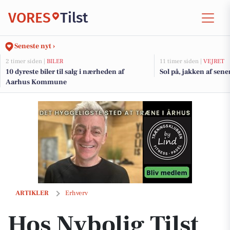
VORES
Tilst
Seneste nyt ›
2 timer siden |
BILER
11 timer siden |
VEJRET
10 dyreste biler til salg i nærheden af
Sol på, jakken af sene
Aarhus Kommune
Hos Nybolig Tilst kan du få visualiseret din boligs potentiale med et k
ARTIKLER
Erhverv
Hos Nybolig Tilst