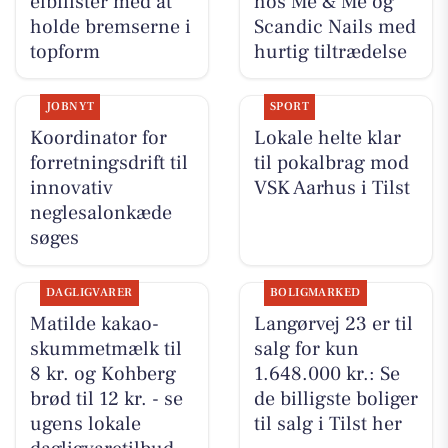
elbilister med at
hos Me & Me og
holde bremserne i
Scandic Nails med
topform
hurtig tiltrædelse
JOBNYT
SPORT
Koordinator for
Lokale helte klar
forretningsdrift til
til pokalbrag mod
innovativ
VSK Aarhus i Tilst
neglesalonkæde
søges
DAGLIGVARER
BOLIGMARKED
Matilde kakao-
Langørvej 23 er til
skummetmælk til
salg for kun
8 kr. og Kohberg
1.648.000 kr.: Se
brød til 12 kr. - se
de billigste boliger
ugens lokale
til salg i Tilst her