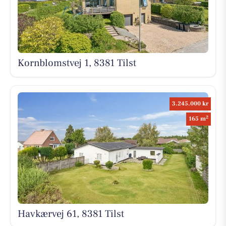
Kornblomstvej 1, 8381 Tilst
3.245.000 kr
2
165 m
Havkærvej 61, 8381 Tilst