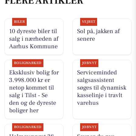
FLERE ARTIKLER
BILER
VEJRET
10 dyreste biler til
Sol på, jakken af
salg i nærheden af
senere
Aarhus Kommune
BOLIGMARKED
JOBNYT
Eksklusiv bolig for
Serviceminded
3.998.000 kr er
salgsassistent
netop kommet til
søges til dynamisk
salg i Tilst - Se
kasselinje i travlt
den og de dyreste
varehus
boliger her
BOLIGMARKED
JOBNYT