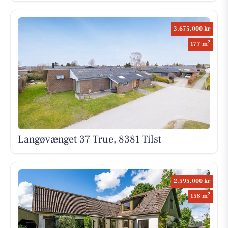
3.675.000 kr
2
177 m
Langøvænget 37 True, 8381 Tilst
2.595.000 kr
2
158 m