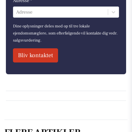
Adresse *
Adresse
Dine oplysninger deles med op til tre lokale
ejendomsmæglere, som efterfølgende vil kontakte dig vedr.
salgsvurdering.
Bliv kontaktet