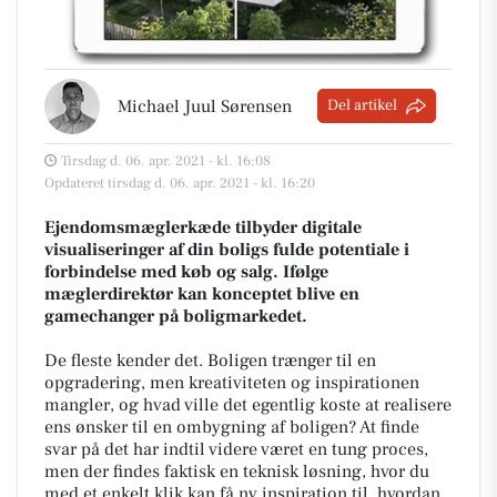
Michael Juul Sørensen
Del artikel
Tirsdag d. 06. apr. 2021 - kl. 16:08
Opdateret tirsdag d. 06. apr. 2021 - kl. 16:20
Ejendomsmæglerkæde tilbyder digitale
visualiseringer af din boligs fulde potentiale i
forbindelse med køb og salg. Ifølge
mæglerdirektør kan konceptet blive en
gamechanger på boligmarkedet.
De fleste kender det. Boligen trænger til en
opgradering, men kreativiteten og inspirationen
mangler, og hvad ville det egentlig koste at realisere
ens ønsker til en ombygning af boligen? At finde
svar på det har indtil videre været en tung proces,
men der findes faktisk en teknisk løsning, hvor du
med et enkelt klik kan få ny inspiration til, hvordan