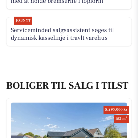
med at holde bremserne i topform
JOBNYT
Serviceminded salgsassistent søges til
dynamisk kasselinje i travlt varehus
BOLIGER TIL SALG I TILST
5.295.000 kr
2
183 m