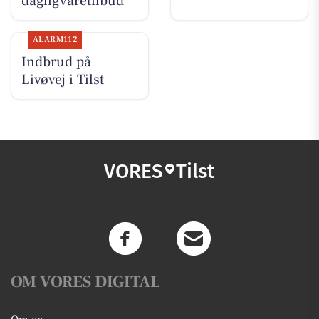
dagligvaretilbud
ALARM112
Indbrud på
Livøvej i Tilst
VORES
Tilst
OM VORES DIGITAL