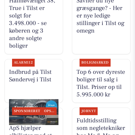
Halmøvænget 38,
Savner du nye
True i Tilst er
græsgange? - Her
solgt for
er nye ledige
3.498.000 - se
stillinger i Tilst og
køberen og 3
omegn
andre solgte
boliger
ALARM112
BOLIGMARKED
Indbrud på Tilst
Top 6 over dyreste
Søndervej i Tilst
boliger til salg i
Tilst. Priser op til
5.995.000 kr
SPONSORERET
OPSLAGSTAVLEN
JOBNYT
Tilst Auto Aarhus
Fuldtidsstilling
ApS hjælper
som negletekniker