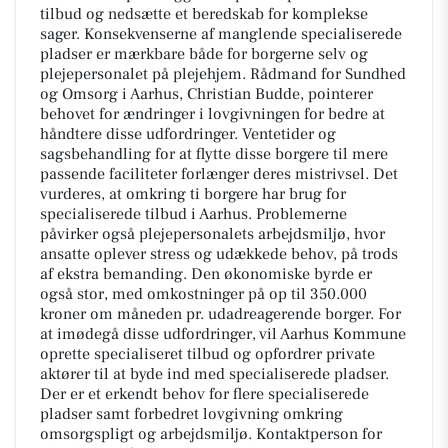
tilbud og nedsætte et beredskab for komplekse
sager. Konsekvenserne af manglende specialiserede
pladser er mærkbare både for borgerne selv og
plejepersonalet på plejehjem. Rådmand for Sundhed
og Omsorg i Aarhus, Christian Budde, pointerer
behovet for ændringer i lovgivningen for bedre at
håndtere disse udfordringer. Ventetider og
sagsbehandling for at flytte disse borgere til mere
passende faciliteter forlænger deres mistrivsel. Det
vurderes, at omkring ti borgere har brug for
specialiserede tilbud i Aarhus. Problemerne
påvirker også plejepersonalets arbejdsmiljø, hvor
ansatte oplever stress og udækkede behov, på trods
af ekstra bemanding. Den økonomiske byrde er
også stor, med omkostninger på op til 350.000
kroner om måneden pr. udadreagerende borger. For
at imødegå disse udfordringer, vil Aarhus Kommune
oprette specialiseret tilbud og opfordrer private
aktører til at byde ind med specialiserede pladser.
Der er et erkendt behov for flere specialiserede
pladser samt forbedret lovgivning omkring
omsorgspligt og arbejdsmiljø. Kontaktperson for