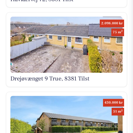
2.098.000 kr
2
75 m
Drejøvænget 9 True, 8381 Tilst
430.000 kr
2
51 m