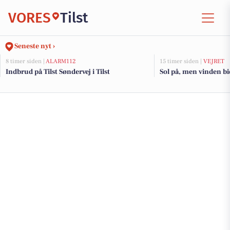
VORES
Tilst
Seneste nyt ›
8 timer siden |
ALARM112
15 timer siden |
VEJRET
Indbrud på Tilst Søndervej i Tilst
Sol på, men vinden bid