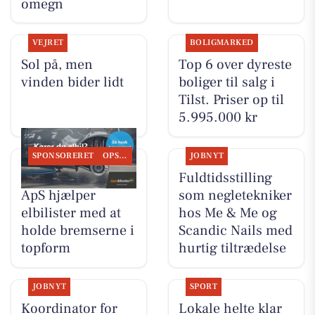
omegn
VEJRET
BOLIGMARKED
Sol på, men
Top 6 over dyreste
vinden bider lidt
boliger til salg i
Tilst. Priser op til
5.995.000 kr
SPONSORERET
OPSLAGSTAVLEN
JOBNYT
Tilst Auto Aarhus
Fuldtidsstilling
ApS hjælper
som negletekniker
elbilister med at
hos Me & Me og
holde bremserne i
Scandic Nails med
topform
hurtig tiltrædelse
JOBNYT
SPORT
Koordinator for
Lokale helte klar