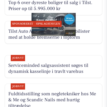
Top 6 over dyreste boliger til salg i Tilst.
Priser op til 5.995.000 kr
SPONSORERET
OPSLAGSTAVLEN
Tilst Auto Aarhus ApS hjælper elbilister
med at holde bremserne i topform
JOBNYT
Serviceminded salgsassistent søges til
dynamisk kasselinje i travlt varehus
JOBNYT
Fuldtidsstilling som negletekniker hos Me
& Me og Scandic Nails med hurtig
tiltrædelse