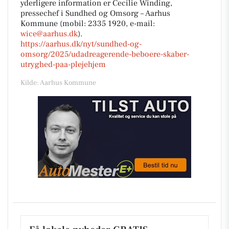
yderligere information er Cecilie Winding,
pressechef i Sundhed og Omsorg – Aarhus
Kommune (mobil: 2335 1920, e-mail:
wice@aarhus.dk
).
https://aarhus.dk/nyt/sundhed-og-
omsorg/2025/udadreagerende-beboere-skaber-
utryghed-paa-plejehjem
Kilde: Aarhus Kommune