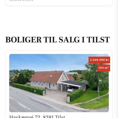
BOLIGER TIL SALG I TILST
3.648.000 kr
2
184 m
Havkærvej 72, 8381 Tilst