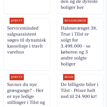
den og de dyreste
boliger her
JOBNYT
BOLIGMARKED
Serviceminded
Halmøvænget 38,
salgsassistent
True i Tilst er
søges til dynamisk
solgt for
kasselinje i travlt
3.498.000 - se
varehus
køberen og 3
andre solgte
boliger
JOBNYT
BILER
Savner du nye
De billigste biler i
græsgange? - Her
Tilst - Priser helt
er nye ledige
ned til 24.900 kr!
stillinger i Tilst og