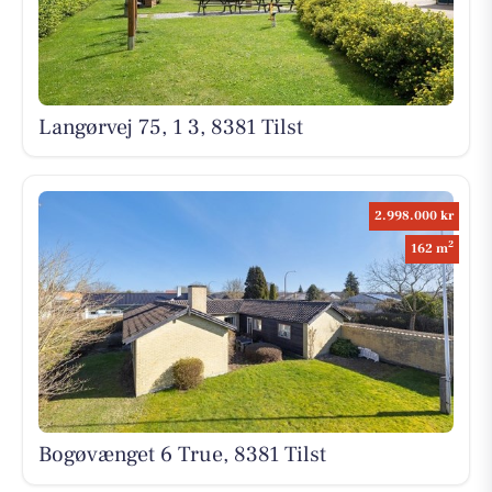
Langørvej 75, 1 3, 8381 Tilst
2.998.000 kr
2
162 m
Bogøvænget 6 True, 8381 Tilst