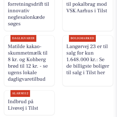
forretningsdrift til
til pokalbrag mod
innovativ
VSK Aarhus i Tilst
neglesalonkæde
søges
DAGLIGVARER
BOLIGMARKED
Matilde kakao-
Langørvej 23 er til
skummetmælk til
salg for kun
8 kr. og Kohberg
1.648.000 kr.: Se
brød til 12 kr. - se
de billigste boliger
ugens lokale
til salg i Tilst her
dagligvaretilbud
ALARM112
Indbrud på
Livøvej i Tilst