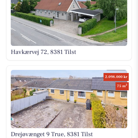
Havkærvej 72, 8381 Tilst
2.098.000 kr
2
75 m
Drejøvænget 9 True, 8381 Tilst