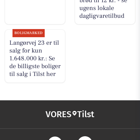
brød til 12 kr. - se
ugens lokale
dagligvaretilbud
BOLIGMARKED
Langørvej 23 er til
salg for kun
1.648.000 kr.: Se
de billigste boliger
til salg i Tilst her
VORES
Tilst