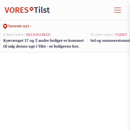
VORES
Tilst
Seneste nyt ›
5 timer siden |
BOLIGMARKED
13 timer siden |
VEJRET
Kyøvænget 17 og 2 andre boliger er kommet
Sol og sommerstemnin
til salg denne uge i Tilst - se boligerne her.