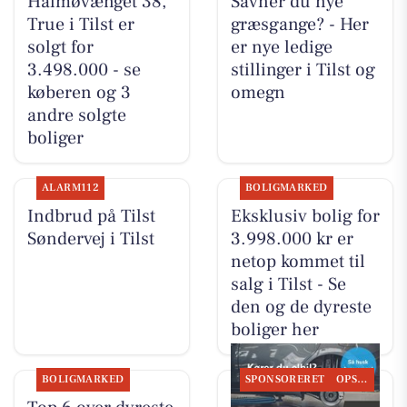
Halmøvænget 38,
Savner du nye
True i Tilst er
græsgange? - Her
solgt for
er nye ledige
3.498.000 - se
stillinger i Tilst og
køberen og 3
omegn
andre solgte
boliger
ALARM112
BOLIGMARKED
Indbrud på Tilst
Eksklusiv bolig for
Søndervej i Tilst
3.998.000 kr er
netop kommet til
salg i Tilst - Se
den og de dyreste
boliger her
BOLIGMARKED
SPONSORERET
OPSLAGSTAVLEN