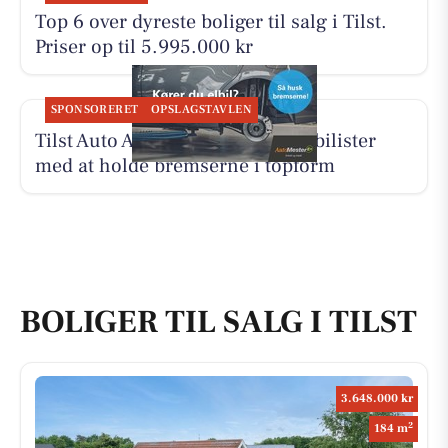
Top 6 over dyreste boliger til salg i Tilst.
Priser op til 5.995.000 kr
SPONSORERET
OPSLAGSTAVLEN
Tilst Auto Aarhus ApS hjælper elbilister
med at holde bremserne i topform
BOLIGER TIL SALG I TILST
3.648.000 kr
2
184 m