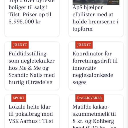
Top 6 over dyreste
Tilst Auto Aarhus
boliger til salg i
ApS hjælper
Tilst. Priser op til
elbilister med at
5.995.000 kr
holde bremserne i
topform
JOBNYT
JOBNYT
Fuldtidsstilling
Koordinator for
som negletekniker
forretningsdrift til
hos Me & Me og
innovativ
Scandic Nails med
neglesalonkæde
hurtig tiltrædelse
søges
SPORT
DAGLIGVARER
Lokale helte klar
Matilde kakao-
til pokalbrag mod
skummetmælk til
VSK Aarhus i Tilst
8 kr. og Kohberg