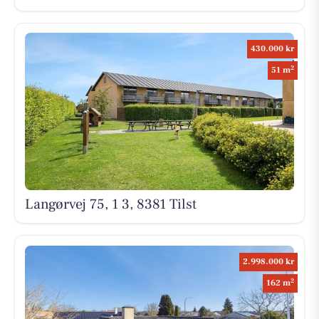
430.000 kr
2
51 m
Langørvej 75, 1 3, 8381 Tilst
2.998.000 kr
2
162 m