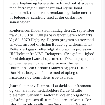
medarbejdere og ledere større frihed ved at arbejde
med færre regler. Initiativet skal styrke lokal
handlekraft, reducere bureaukrati og skabe mere tid
til beboerne, samtidig med at der opstår nye
samarbejder.
Konferencen finder sted mandag den 22. september
fra kl. 13.30 til 17.00 på Savværket, Søren Nymarks
Vej 8A, 8270 Højbjerg. Dagens program starter med
en velkomst ved Christian Budde og ældreminister
Mette Kierkgaard, efterfulgt af oplæg fra professor
Ulf Hjelmar fra VIVE. Deltagerne får også mulighed
for at deltage i workshops med de frisatte plejehjem
og overvære en paneldrøftelse med Torben
Hollmann, Ann-Christina Matzen og Jens Ulrich.
Dan Flensborg vil afslutte med et oplæg om
frisættelse og fremtidens arbejdsplads.
Journalister er velkomne til at dække konferencen
og kan tale med medarbejdere fra de frisatte
plejehjem. Selvom tilmelding ikke er obligatorisk,
opfordres pressen til at melde deres ankomst. For
yderligere information kan Sundhed og Omsorg i