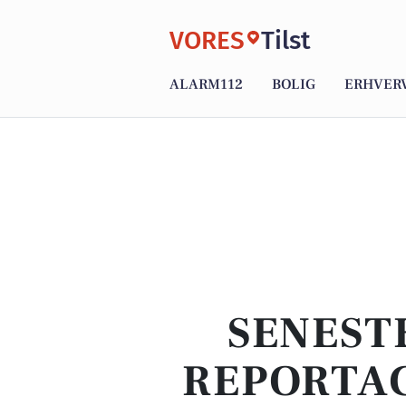
VORES
Tilst
ALARM112
BOLIG
ERHVER
SENEST
REPORTAG