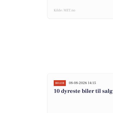
Kilde: MET.no
08-08-2026 14:15
BILER
10 dyreste biler til s