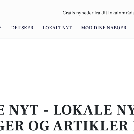
Gratis nyheder fra
dit
lokalområde
V
DET SKER
LOKALT NYT
MØD DINE NABOER
E NYT - LOKALE N
ER OG ARTIKLER 