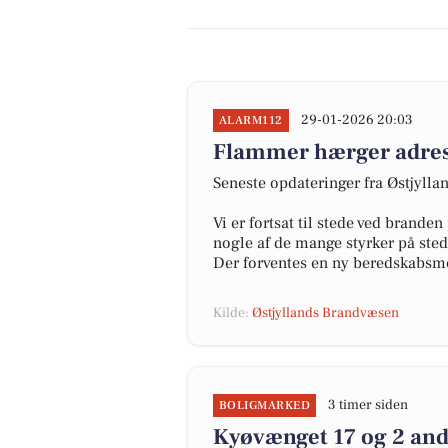
29-01-2026 20:03
ALARM112
Flammer hærger adress
Seneste opdateringer fra Østjyll
Vi er fortsat til stede ved brande
nogle af de mange styrker på sted
Der forventes en ny beredskabsme
Kilde:
Østjyllands Brandvæsen
3 timer siden
BOLIGMARKED
Kyøvænget 17 og 2 and