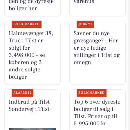
den og de dyreste
varehus
boliger her
BOLIGMARKED
JOBNYT
Halmøvænget 38,
Savner du nye
True i Tilst er
græsgange? - Her
solgt for
er nye ledige
3.498.000 - se
stillinger i Tilst og
køberen og 3
omegn
andre solgte
boliger
ALARM112
BOLIGMARKED
Indbrud på Tilst
Top 6 over dyreste
Søndervej i Tilst
boliger til salg i
Tilst. Priser op til
5.995.000 kr