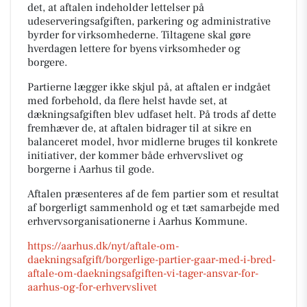
det, at aftalen indeholder lettelser på
udeserveringsafgiften, parkering og administrative
byrder for virksomhederne. Tiltagene skal gøre
hverdagen lettere for byens virksomheder og
borgere.
Partierne lægger ikke skjul på, at aftalen er indgået
med forbehold, da flere helst havde set, at
dækningsafgiften blev udfaset helt. På trods af dette
fremhæver de, at aftalen bidrager til at sikre en
balanceret model, hvor midlerne bruges til konkrete
initiativer, der kommer både erhvervslivet og
borgerne i Aarhus til gode.
Aftalen præsenteres af de fem partier som et resultat
af borgerligt sammenhold og et tæt samarbejde med
erhvervsorganisationerne i Aarhus Kommune.
https://aarhus.dk/nyt/aftale-om-
daekningsafgift/borgerlige-partier-gaar-med-i-bred-
aftale-om-daekningsafgiften-vi-tager-ansvar-for-
aarhus-og-for-erhvervslivet