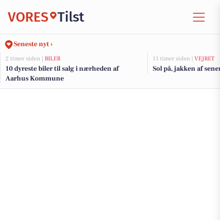
VORES
Tilst
Seneste nyt ›
2 timer siden |
BILER
11 timer siden |
VEJRET
10 dyreste biler til salg i nærheden af
Sol på, jakken af sene
Aarhus Kommune