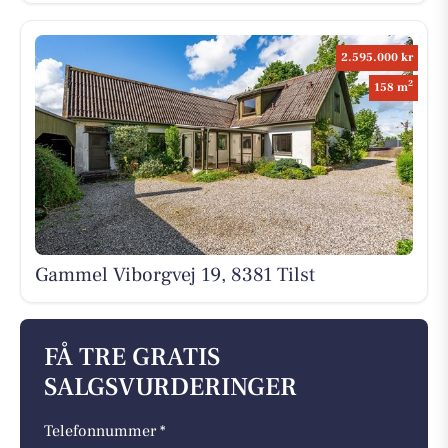
2.595.000 kr
2
158 m
Gammel Viborgvej 19, 8381 Tilst
FÅ TRE GRATIS
SALGSVURDERINGER
Telefonnummer *