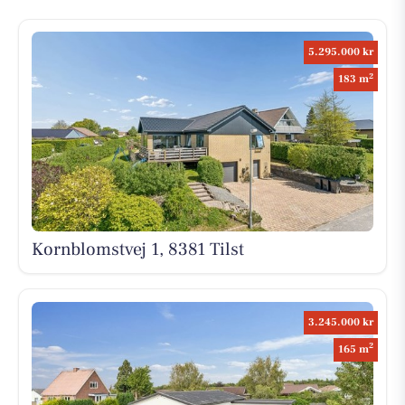
5.295.000 kr
2
183 m
Kornblomstvej 1, 8381 Tilst
3.245.000 kr
2
165 m