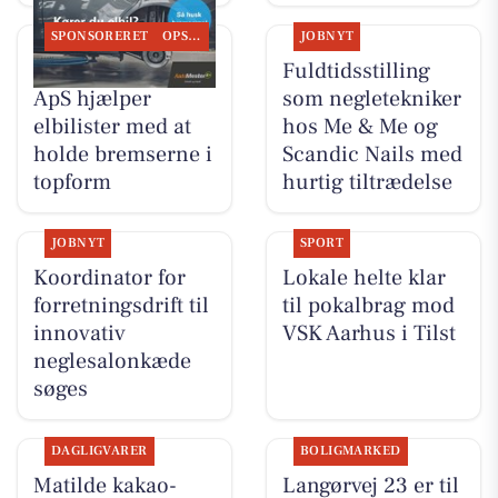
SPONSORERET
OPSLAGSTAVLEN
JOBNYT
Tilst Auto Aarhus
Fuldtidsstilling
ApS hjælper
som negletekniker
elbilister med at
hos Me & Me og
holde bremserne i
Scandic Nails med
topform
hurtig tiltrædelse
JOBNYT
SPORT
Koordinator for
Lokale helte klar
forretningsdrift til
til pokalbrag mod
innovativ
VSK Aarhus i Tilst
neglesalonkæde
søges
DAGLIGVARER
BOLIGMARKED
Matilde kakao-
Langørvej 23 er til