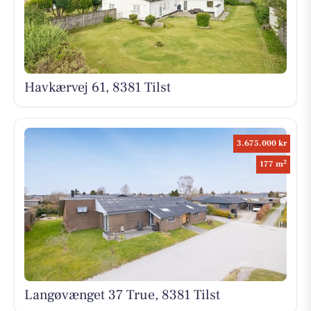
Havkærvej 61, 8381 Tilst
3.675.000 kr
2
177 m
Langøvænget 37 True, 8381 Tilst