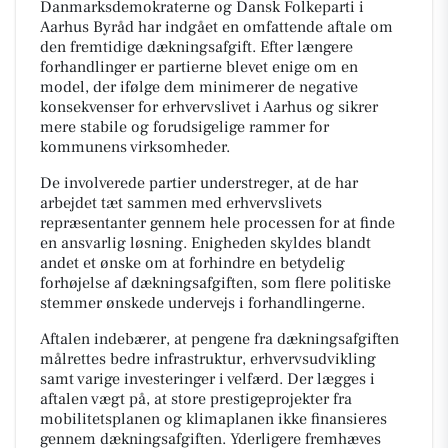
Danmarksdemokraterne og Dansk Folkeparti i
Aarhus Byråd har indgået en omfattende aftale om
den fremtidige dækningsafgift. Efter længere
forhandlinger er partierne blevet enige om en
model, der ifølge dem minimerer de negative
konsekvenser for erhvervslivet i Aarhus og sikrer
mere stabile og forudsigelige rammer for
kommunens virksomheder.
De involverede partier understreger, at de har
arbejdet tæt sammen med erhvervslivets
repræsentanter gennem hele processen for at finde
en ansvarlig løsning. Enigheden skyldes blandt
andet et ønske om at forhindre en betydelig
forhøjelse af dækningsafgiften, som flere politiske
stemmer ønskede undervejs i forhandlingerne.
Aftalen indebærer, at pengene fra dækningsafgiften
målrettes bedre infrastruktur, erhvervsudvikling
samt varige investeringer i velfærd. Der lægges i
aftalen vægt på, at store prestigeprojekter fra
mobilitetsplanen og klimaplanen ikke finansieres
gennem dækningsafgiften. Yderligere fremhæves