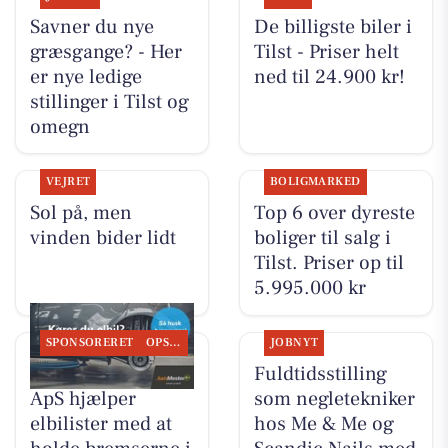
Savner du nye
De billigste biler i
græsgange? - Her
Tilst - Priser helt
er nye ledige
ned til 24.900 kr!
stillinger i Tilst og
omegn
VEJRET
BOLIGMARKED
Sol på, men
Top 6 over dyreste
vinden bider lidt
boliger til salg i
Tilst. Priser op til
5.995.000 kr
SPONSORERET
OPSLAGSTAVLEN
JOBNYT
Tilst Auto Aarhus
Fuldtidsstilling
ApS hjælper
som negletekniker
elbilister med at
hos Me & Me og