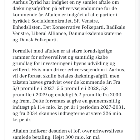
Aarhus Byråd har indgået en ny samlet aftale om
dækningsafgiften på erhvervsejendomme for de
kommende år. Aftalen er indgået af alle partier i
byrådet: Socialdemokratiet, SF, Venstre,
Enhedslisten, Det Konservative Folkeparti, Radikale
Venstre, Liberal Alliance, Danmarksdemokraterne
og Dansk Folkeparti.
Formålet med aftalen er at sikre forudsigelige
rammer for erhvervslivet og samtidig skabe
grundlag for investeringer i byens udvikling og
velfærd. Hvis man driver erhvervsejendom i Aarhus,
vil der fortsat skulle betales dækningsafgift, men
taksten hæves gradvist over de kommende år: Fra
5,0 promille i 2027, 5,5 promille i 2028, 5,8
promille i 2029 og endeligt 6,2 promille fra 2030
og frem. Dette forventes at give en gennemsnitlig
indtægt på 114 mio. kr. pr. år i perioden 2027-2031,
og fra 2034 skønnes indtægterne at være 226 mio.
kr. pr. år.
Aftalen indfører desuden et loft over erhvervslivets
samlede betaling: Højst 300 mio. kr. må