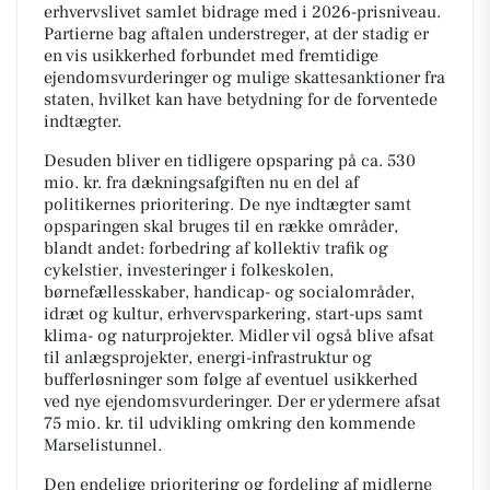
erhvervslivet samlet bidrage med i 2026-prisniveau.
Partierne bag aftalen understreger, at der stadig er
en vis usikkerhed forbundet med fremtidige
ejendomsvurderinger og mulige skattesanktioner fra
staten, hvilket kan have betydning for de forventede
indtægter.
Desuden bliver en tidligere opsparing på ca. 530
mio. kr. fra dækningsafgiften nu en del af
politikernes prioritering. De nye indtægter samt
opsparingen skal bruges til en række områder,
blandt andet: forbedring af kollektiv trafik og
cykelstier, investeringer i folkeskolen,
børnefællesskaber, handicap- og socialområder,
idræt og kultur, erhvervsparkering, start-ups samt
klima- og naturprojekter. Midler vil også blive afsat
til anlægsprojekter, energi-infrastruktur og
bufferløsninger som følge af eventuel usikkerhed
ved nye ejendomsvurderinger. Der er ydermere afsat
75 mio. kr. til udvikling omkring den kommende
Marselistunnel.
Den endelige prioritering og fordeling af midlerne