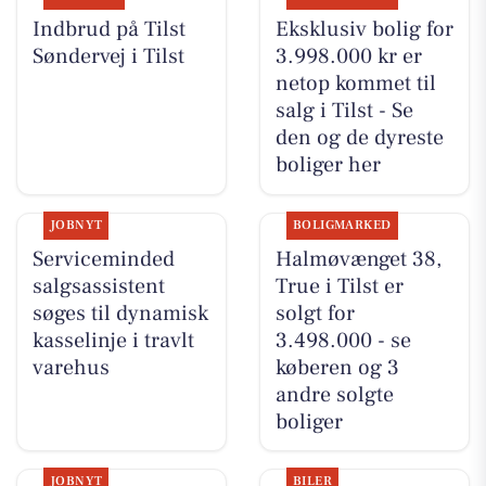
Indbrud på Tilst
Eksklusiv bolig for
Søndervej i Tilst
3.998.000 kr er
netop kommet til
salg i Tilst - Se
den og de dyreste
boliger her
JOBNYT
BOLIGMARKED
Serviceminded
Halmøvænget 38,
salgsassistent
True i Tilst er
søges til dynamisk
solgt for
kasselinje i travlt
3.498.000 - se
varehus
køberen og 3
andre solgte
boliger
JOBNYT
BILER