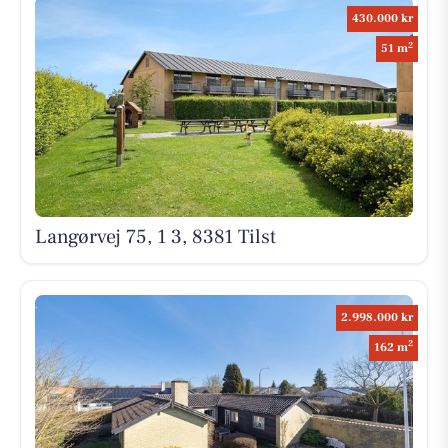
430.000 kr
2
51 m
Langørvej 75, 1 3, 8381 Tilst
2.998.000 kr
2
162 m