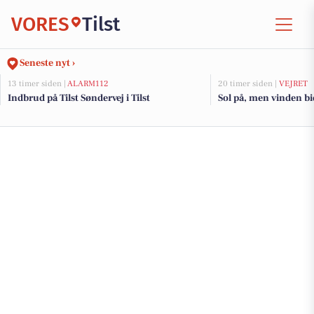
VORES
Tilst
Seneste nyt ›
13 timer siden |
ALARM112
20 timer siden |
VEJRET
Indbrud på Tilst Søndervej i Tilst
Sol på, men vinden bid