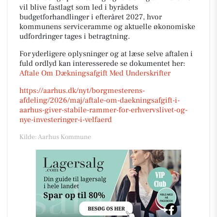
vil blive fastlagt som led i byrådets
budgetforhandlinger i efteråret 2027, hvor
kommunens serviceramme og aktuelle økonomiske
udfordringer tages i betragtning.
For yderligere oplysninger og at læse selve aftalen i
fuld ordlyd kan interesserede se dokumentet her:
Aftale Om Dækningsafgift Med Underskrifter
https://aarhus.dk/nyt/borgmesterens-
afdeling/2026/maj/aftale-om-daekningsafgift-i-
aarhus-giver-stabile-rammer-for-erhvervslivet-og-
nye-investeringer-i-velfaerd
Kilde: Aarhus Kommune