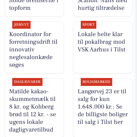
holde bremserne i
Scandic Nails med
topform
hurtig tiltrædelse
JOBNYT
SPORT
Koordinator for
Lokale helte klar
forretningsdrift til
til pokalbrag mod
innovativ
VSK Aarhus i Tilst
neglesalonkæde
søges
DAGLIGVARER
BOLIGMARKED
Matilde kakao-
Langørvej 23 er til
skummetmælk til
salg for kun
8 kr. og Kohberg
1.648.000 kr.: Se
brød til 12 kr. - se
de billigste boliger
ugens lokale
til salg i Tilst her
dagligvaretilbud