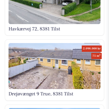
Havkærvej 72, 8381 Tilst
2.098.000 kr
2
75 m
Drejøvænget 9 True, 8381 Tilst