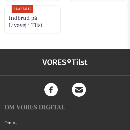
ALARM112
Indbrud på
Livøvej i Tilst
VORES
Tilst
OM VORES DIGITAL
Om os