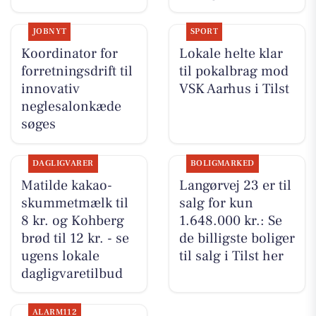
JOBNYT
SPORT
Koordinator for
Lokale helte klar
forretningsdrift til
til pokalbrag mod
innovativ
VSK Aarhus i Tilst
neglesalonkæde
søges
DAGLIGVARER
BOLIGMARKED
Matilde kakao-
Langørvej 23 er til
skummetmælk til
salg for kun
8 kr. og Kohberg
1.648.000 kr.: Se
brød til 12 kr. - se
de billigste boliger
ugens lokale
til salg i Tilst her
dagligvaretilbud
ALARM112