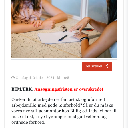
Del artikel
Onsdag d. 04. dec. 2024 - kl. 10:51
BEMÆRK:
Ansøgningsfristen er overskredet
Ønsker du at arbejde i et fantastisk og uformelt
arbejdsmiljø med gode lønforhold? Så er du måske
vores nye stilladsmontør hos Billig Stillads. Vi har til
huse i Tilst, i nye bygninger med god velfærd og
ordnede forhold.