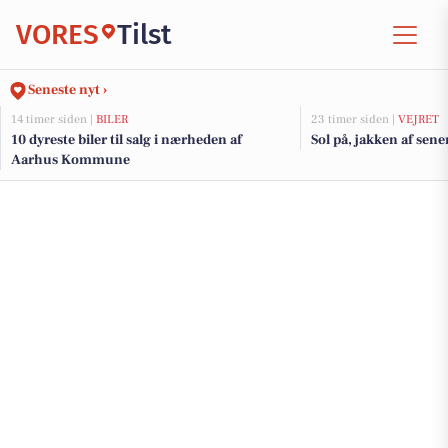
VORES
Tilst
Seneste nyt ›
14 timer siden |
BILER
23 timer siden |
VEJRET
10 dyreste biler til salg i nærheden af
Sol på, jakken af sene
Aarhus Kommune