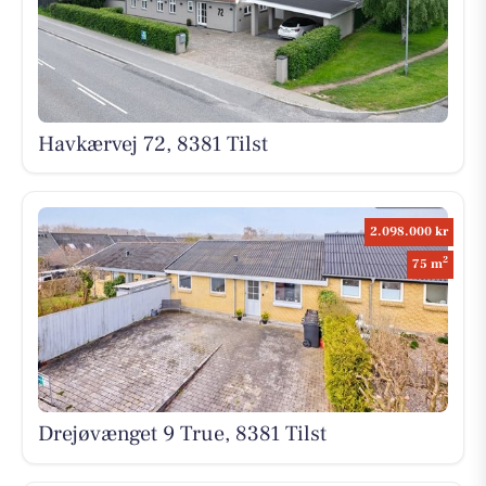
Havkærvej 72, 8381 Tilst
2.098.000 kr
2
75 m
Drejøvænget 9 True, 8381 Tilst