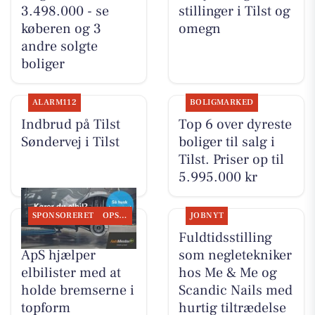
3.498.000 - se
stillinger i Tilst og
køberen og 3
omegn
andre solgte
boliger
ALARM112
BOLIGMARKED
Indbrud på Tilst
Top 6 over dyreste
Søndervej i Tilst
boliger til salg i
Tilst. Priser op til
5.995.000 kr
SPONSORERET
OPSLAGSTAVLEN
JOBNYT
Tilst Auto Aarhus
Fuldtidsstilling
ApS hjælper
som negletekniker
elbilister med at
hos Me & Me og
holde bremserne i
Scandic Nails med
topform
hurtig tiltrædelse