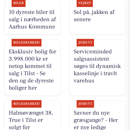
BILER
VEJRET
10 dyreste biler til
Sol på, jakken af
salg i nærheden af
senere
Aarhus Kommune
BOLIGMARKED
JOBNYT
Eksklusiv bolig for
Serviceminded
3.998.000 kr er
salgsassistent
netop kommet til
søges til dynamisk
salg i Tilst - Se
kasselinje i travlt
den og de dyreste
varehus
boliger her
BOLIGMARKED
JOBNYT
Halmøvænget 38,
Savner du nye
True i Tilst er
græsgange? - Her
solgt for
er nye ledige