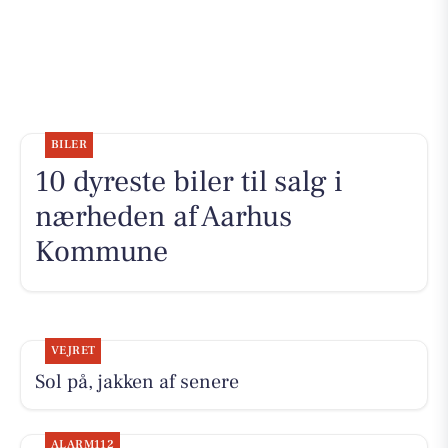
BILER
10 dyreste biler til salg i
nærheden af Aarhus
Kommune
VEJRET
Sol på, jakken af senere
ALARM112