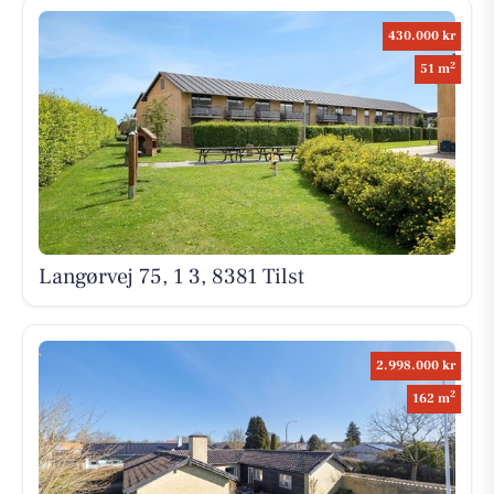
430.000 kr
2
51 m
Langørvej 75, 1 3, 8381 Tilst
2.998.000 kr
2
162 m