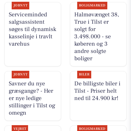
JOBNYT
BOLIGMARKED
Serviceminded
Halmøvænget 38,
salgsassistent
True i Tilst er
søges til dynamisk
solgt for
kasselinje i travlt
3.498.000 - se
varehus
køberen og 3
andre solgte
boliger
JOBNYT
BILER
Savner du nye
De billigste biler i
græsgange? - Her
Tilst - Priser helt
er nye ledige
ned til 24.900 kr!
stillinger i Tilst og
omegn
VEJRET
BOLIGMARKED