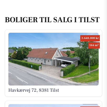
BOLIGER TIL SALG I TILST
3.648.000 kr
2
184 m
Havkærvej 72, 8381 Tilst