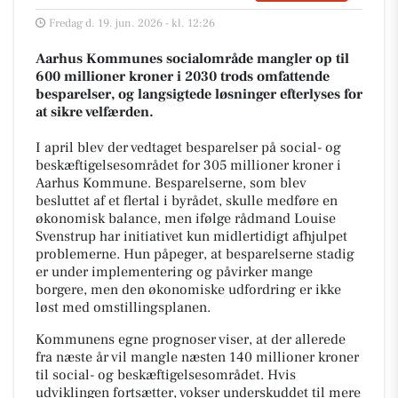
Fredag d. 19. jun. 2026 - kl. 12:26
Aarhus Kommunes socialområde mangler op til
600 millioner kroner i 2030 trods omfattende
besparelser, og langsigtede løsninger efterlyses for
at sikre velfærden.
I april blev der vedtaget besparelser på social- og
beskæftigelsesområdet for 305 millioner kroner i
Aarhus Kommune. Besparelserne, som blev
besluttet af et flertal i byrådet, skulle medføre en
økonomisk balance, men ifølge rådmand Louise
Svenstrup har initiativet kun midlertidigt afhjulpet
problemerne. Hun påpeger, at besparelserne stadig
er under implementering og påvirker mange
borgere, men den økonomiske udfordring er ikke
løst med omstillingsplanen.
Kommunens egne prognoser viser, at der allerede
fra næste år vil mangle næsten 140 millioner kroner
til social- og beskæftigelsesområdet. Hvis
udviklingen fortsætter, vokser underskuddet til mere