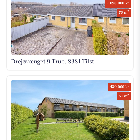
2.098.000 kr
2
75 m
Drejøvænget 9 True, 8381 Tilst
430.000 kr
2
51 m