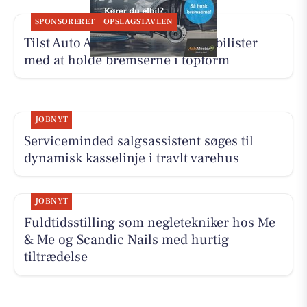
SPONSORERET
OPSLAGSTAVLEN
Tilst Auto Aarhus ApS hjælper elbilister
med at holde bremserne i topform
JOBNYT
Serviceminded salgsassistent søges til
dynamisk kasselinje i travlt varehus
JOBNYT
Fuldtidsstilling som negletekniker hos Me
& Me og Scandic Nails med hurtig
tiltrædelse