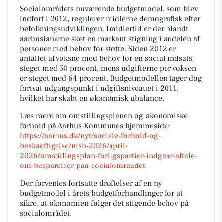
Socialområdets nuværende budgetmodel, som blev
indført i 2012, regulerer midlerne demografisk efter
befolkningsudviklingen. Imidlertid er der blandt
aarhusianerne sket en markant stigning i andelen af
personer med behov for støtte. Siden 2012 er
antallet af voksne med behov for en social indsats
steget med 50 procent, mens udgifterne per voksen
er steget med 64 procent. Budgetmodellen tager dog
fortsat udgangspunkt i udgiftsniveauet i 2011,
hvilket har skabt en økonomisk ubalance.
Læs mere om omstillingsplanen og økonomiske
forhold på Aarhus Kommunes hjemmeside:
https://aarhus.dk/nyt/sociale-forhold-og-
beskaeftigelse/msb-2026/april-
2026/omstillingsplan-forligspartier-indgaar-aftale-
om-besparelser-paa-socialomraadet
Der forventes fortsatte drøftelser af en ny
budgetmodel i årets budgetforhandlinger for at
sikre, at økonomien følger det stigende behov på
socialområdet.