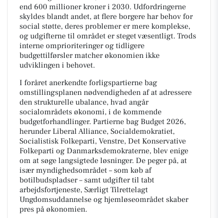
end 600 millioner kroner i 2030. Udfordringerne
skyldes blandt andet, at flere borgere har behov for
social støtte, deres problemer er mere komplekse,
og udgifterne til området er steget væsentligt. Trods
interne omprioriteringer og tidligere
budgettilførsler matcher økonomien ikke
udviklingen i behovet.
I foråret anerkendte forligspartierne bag
omstillingsplanen nødvendigheden af at adressere
den strukturelle ubalance, hvad angår
socialområdets økonomi, i de kommende
budgetforhandlinger. Partierne bag Budget 2026,
herunder Liberal Alliance, Socialdemokratiet,
Socialistisk Folkeparti, Venstre, Det Konservative
Folkeparti og Danmarksdemokraterne, blev enige
om at søge langsigtede løsninger. De peger på, at
især myndighedsområdet – som køb af
botilbudspladser – samt udgifter til tabt
arbejdsfortjeneste, Særligt Tilrettelagt
Ungdomsuddannelse og hjemløseområdet skaber
pres på økonomien.