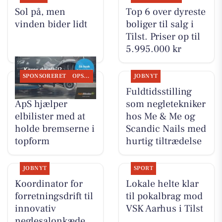
Sol på, men
Top 6 over dyreste
vinden bider lidt
boliger til salg i
Tilst. Priser op til
5.995.000 kr
SPONSORERET
OPSLAGSTAVLEN
JOBNYT
Tilst Auto Aarhus
Fuldtidsstilling
ApS hjælper
som negletekniker
elbilister med at
hos Me & Me og
holde bremserne i
Scandic Nails med
topform
hurtig tiltrædelse
JOBNYT
SPORT
Koordinator for
Lokale helte klar
forretningsdrift til
til pokalbrag mod
innovativ
VSK Aarhus i Tilst
neglesalonkæde