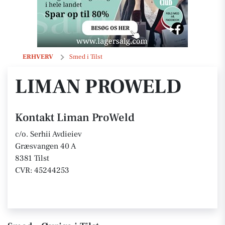
Liman ProWeld
ERHVERV
Smed i Tilst
LIMAN PROWELD
Kontakt Liman ProWeld
c/o. Serhii Avdieiev
Græsvangen 40 A
8381 Tilst
CVR: 45244253