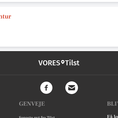
ntur
VORES
Tilst
GENVEJE
BLI
Få l
Seneste nyt fra Tilst