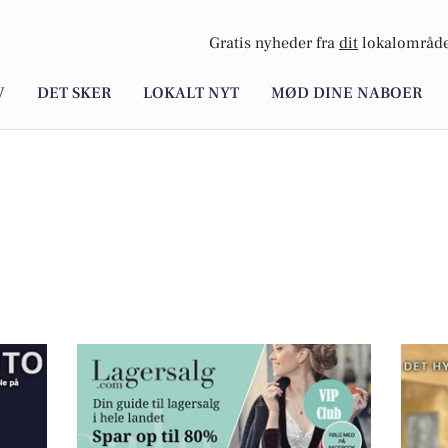
Gratis nyheder fra
dit
lokalområde
V
DET SKER
LOKALT NYT
MØD DINE NABOER