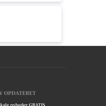
V OPDATERET
okale nyheder GRATIS