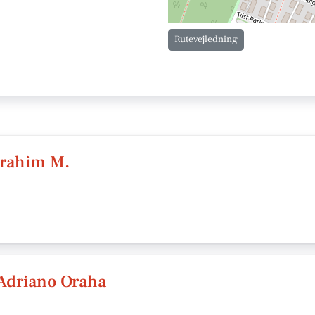
Rutevejledning
brahim M.
/Adriano Oraha