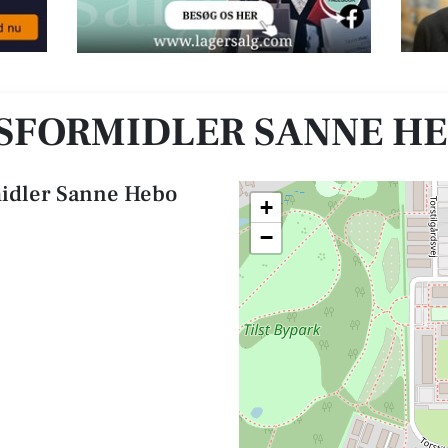
SFORMIDLER SANNE H
midler Sanne Hebo
+
−