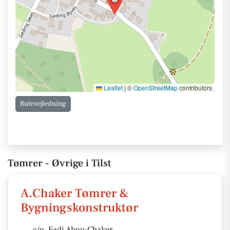
Leaflet
|
©
OpenStreetMap
contributors
Rutevejledning
Tømrer - Øvrige i Tilst
A.Chaker Tømrer &
Bygningskonstruktør
c/o. Fadi Abou-Chaker