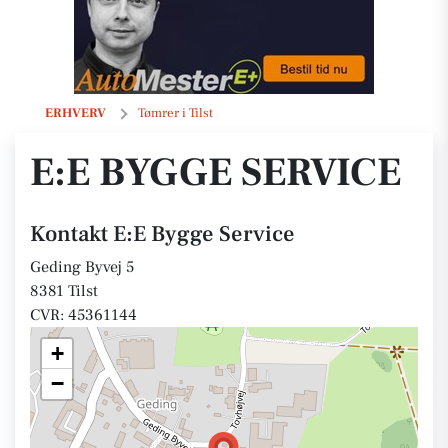
E:E Bygge Service
ERHVERV
Tømrer i Tilst
E:E BYGGE SERVICE
Kontakt E:E Bygge Service
Geding Byvej 5
8381 Tilst
CVR: 45361144
+
−