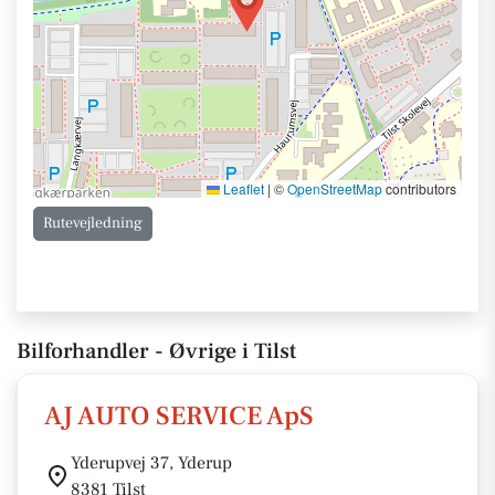
Leaflet
|
©
OpenStreetMap
contributors
Rutevejledning
Bilforhandler - Øvrige i Tilst
AJ AUTO SERVICE ApS
Yderupvej 37, Yderup
8381 Tilst