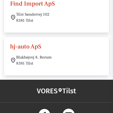
Find Import ApS
Tilst Søndervej 102
8381 Tilst
hj-auto ApS
Blakhøjvej 8, Borum
8381 Tilst
VORES
Tilst