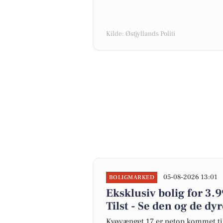
Kilde: Østjyllands Politi
05-08-2026 13:01
BOLIGMARKED
Eksklusiv bolig for 3.9
Tilst - Se den og de dy
Kyøvænget 17 er netop kommet til s