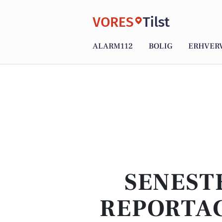
VORES
Tilst
ALARM112
BOLIG
ERHVER
SENEST
REPORTAG