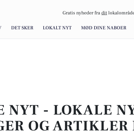
Gratis nyheder fra
dit
lokalområde
V
DET SKER
LOKALT NYT
MØD DINE NABOER
E NYT - LOKALE N
ER OG ARTIKLER 