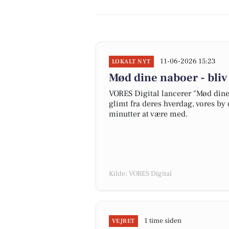
11-06-2026 15:23
LOKALT NYT
Mød dine naboer - bli
VORES Digital lancerer "Mød dine 
glimt fra deres hverdag, vores by 
minutter at være med.
Kilde: VORES Digital
1 time siden
VEJRET