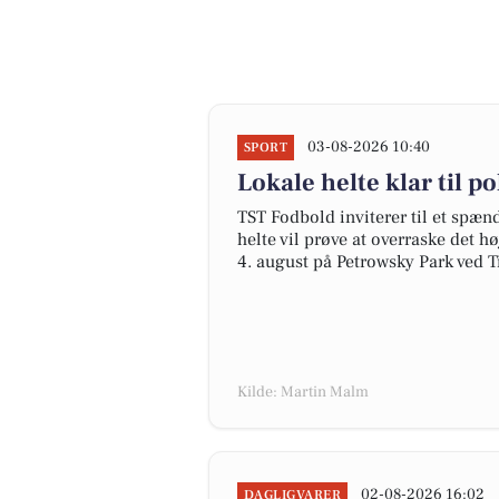
03-08-2026 10:40
SPORT
Lokale helte klar til 
TST Fodbold inviterer til et spæ
helte vil prøve at overraske det 
4. august på Petrowsky Park ved Ti
Kilde: Martin Malm
02-08-2026 16:02
DAGLIGVARER