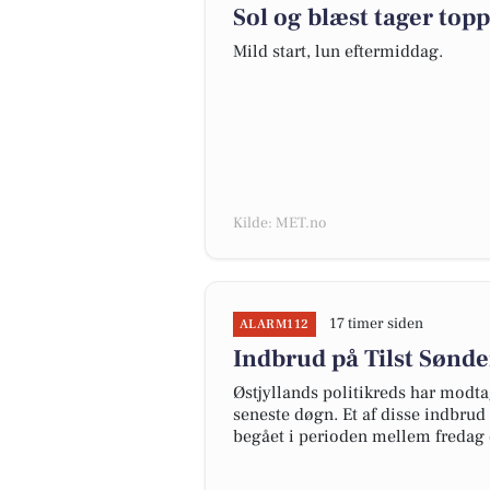
Sol og blæst tager top
Mild start, lun eftermiddag.
Kilde: MET.no
17 timer siden
ALARM112
Indbrud på Tilst Sønder
Østjyllands politikreds har modta
seneste døgn. Et af disse indbrud 
begået i perioden mellem fredag d.