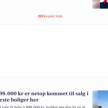
Kopiér link
98.000 kr er netop kommet til salg i
reste boliger her
alg til hele 3.998.000 kr, hvilket gør den til en af